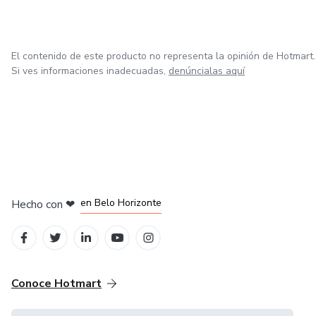
El contenido de este producto no representa la opinión de Hotmart.
Si ves informaciones inadecuadas,
denúncialas aquí
en Ciudad de México
en Bogotá
en Amsterdam
en Madrid
en Belo Horizonte
Hecho con
❤
Conoce Hotmart