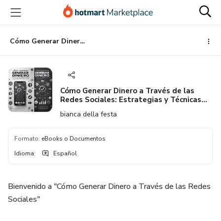
Ir
Ir
Ir
al
a
al
contenido
la
pie
principal
página
de
Cómo Generar Dinero a Través de las Redes Sociales: Estrategias y Técnicas para Emprendedores Digitales
de
página
pago
Cómo Generar Dinero a Través de las
Redes Sociales: Estrategias y Técnicas
para Emprendedores Digitales
bianca della festa
Formato
:
eBooks o Documentos
Idioma
:
Español
Bienvenido a "Cómo Generar Dinero a Través de las Redes
Sociales"