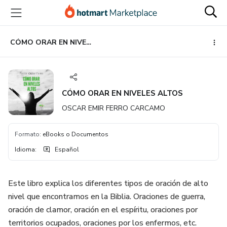
Ir
Ir
Ir
al
a
al
contenido
la
pie
principal
página
de
CÓMO ORAR EN NIVELES ALTOS
de
página
pago
CÓMO ORAR EN NIVELES ALTOS
OSCAR EMIR FERRO CARCAMO
Formato
:
eBooks o Documentos
Idioma
:
Español
Este libro explica los diferentes tipos de oración de alto
nivel que encontramos en la Biblia. Oraciones de guerra,
oración de clamor, oración en el espíritu, oraciones por
territorios ocupados, oraciones por los enfermos, etc.