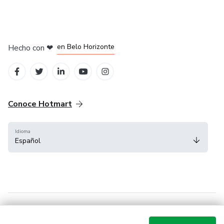
en Ciudad de México
en Bogotá
en Amsterdam
en Madrid
en Belo Horizonte
Hecho con
❤
Conoce Hotmart
Idioma
Español
FAQ
Términos
Privacidad
Cookies