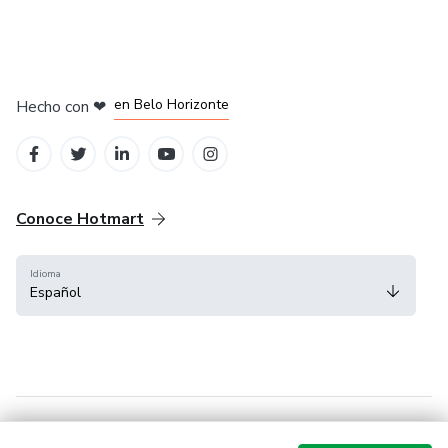
en Ciudad de México
en Bogotá
en Amsterdam
en Madrid
en Belo Horizonte
Hecho con
❤
Conoce Hotmart
Idioma
Español