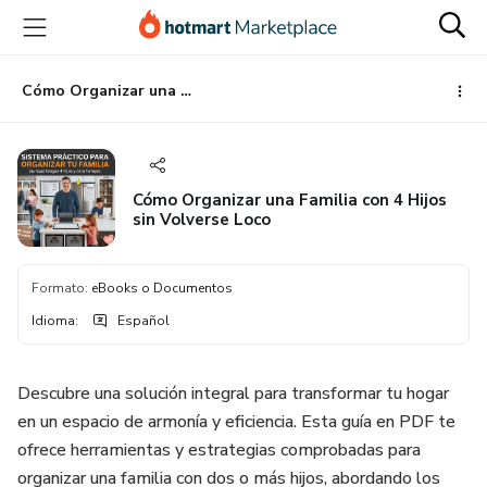
Ir
Ir
Ir
al
a
al
contenido
la
pie
principal
página
de
Cómo Organizar una Familia con 4 Hijos sin Volverse Loco
de
página
pago
Cómo Organizar una Familia con 4 Hijos
sin Volverse Loco
Formato
:
eBooks o Documentos
Idioma
:
Español
Descubre una solución integral para transformar tu hogar
en un espacio de armonía y eficiencia. Esta guía en PDF te
ofrece herramientas y estrategias comprobadas para
organizar una familia con dos o más hijos, abordando los