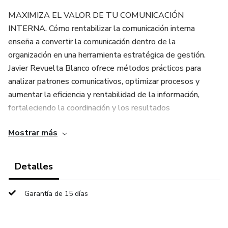
MAXIMIZA EL VALOR DE TU COMUNICACIÓN
INTERNA. Cómo rentabilizar la comunicación interna
enseña a convertir la comunicación dentro de la
organización en una herramienta estratégica de gestión.
Javier Revuelta Blanco ofrece métodos prácticos para
analizar patrones comunicativos, optimizar procesos y
aumentar la eficiencia y rentabilidad de la información,
fortaleciendo la coordinación y los resultados
empresariales.
Mostrar más
ÍNDICE: 1. Los patrones de comunicación; 1.1. Patrón de
refuerzo; 1.2. Patrón compensador; 1.3. Patrón de
Detalles
deterioro; 2. Razón e intuición: el pensamiento unificado; 3.
La gestión deductiva e inductiva; 4. Ecología de la
Garantía de 15 días
comunicación; 5. La rentabilidad comunicativa; 5.1. La
planificación económica; 5.2. Actualidad de la comunicación
como herramienta de gestión; 5.3. Condiciones previas; 5.4.