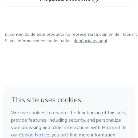
El contenido de este producto no representa la opinión de Hotmart.
Si ves informaciones inadecuadas,
denúncialas aquí
en Ciudad de México
en Bogotá
en Amsterdam
en Madrid
en Belo Horizonte
Hecho con
❤
Conoce Hotmart