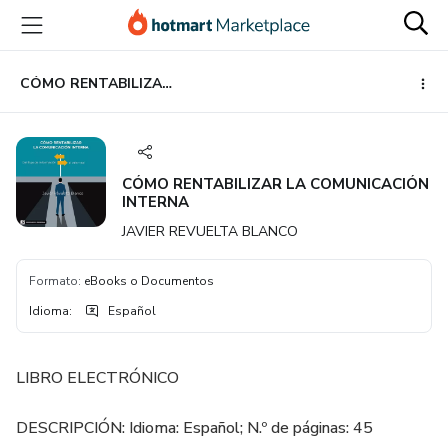
Ir
Ir
Ir
al
a
al
contenido
la
pie
principal
página
de
CÓMO RENTABILIZAR LA COMUNICACIÓN INTERNA
de
página
pago
CÓMO RENTABILIZAR LA COMUNICACIÓN
INTERNA
JAVIER REVUELTA BLANCO
Formato
:
eBooks o Documentos
Idioma
:
Español
LIBRO ELECTRÓNICO
DESCRIPCIÓN: Idioma: Español; N.º de páginas: 45