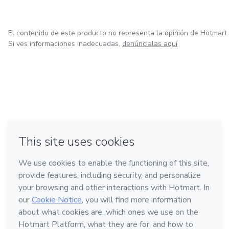
El contenido de este producto no representa la opinión de Hotmart.
Si ves informaciones inadecuadas,
denúncialas aquí
en Bogotá
en Amsterdam
en Madrid
en Ciudad de México
Hecho con
❤
en Belo Horizonte
Conoce Hotmart
Idioma