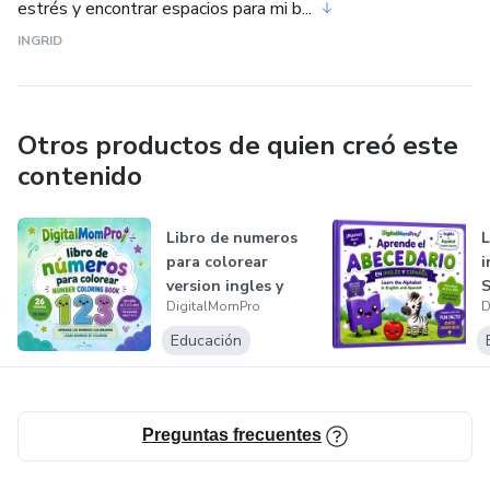
estrés y encontrar espacios para mi b...
INGRID
Otros productos de quien creó este
contenido
Libro de numeros
L
para colorear
i
version ingles y
S
DigitalMomPro
D
español, Eng...
e
Educación
Preguntas frecuentes