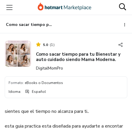
Ir
Ir
Ir
al
a
al
contenido
la
pie
principal
página
de
Como sacar tiempo para tu Bienestar y auto cuidado siendo Mama Moderna.
de
página
pago
5.0
(
1
)
Como sacar tiempo para tu Bienestar y
auto cuidado siendo Mama Moderna.
DigitalMomPro
Formato
:
eBooks o Documentos
Idioma
:
Español
sientes que el tiempo no alcanza para ti..
esta guia practica esta diseñada para ayudarte a encontar