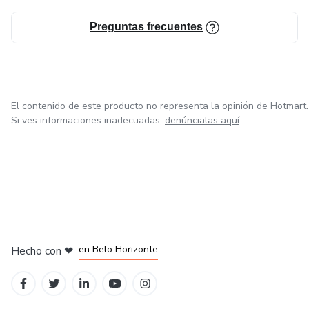
vas a leer no es autoayuda. Es un protocolo de intervención
emocional diseñado para mujeres que ya no tienen tiempo
Preguntas frecuentes
que perder.
El contenido de este producto no representa la opinión de Hotmart.
Si ves informaciones inadecuadas,
denúncialas aquí
en Ciudad de México
en Bogotá
en Amsterdam
en Madrid
en Belo Horizonte
Hecho con
❤