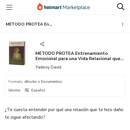
Ir
Ir
Ir
al
a
al
contenido
la
pie
principal
página
de
MÉTODO PROTEA Entrenamiento Emocional para una Vida Relacional que Funciona
de
página
pago
MÉTODO PROTEA Entrenamiento
Emocional para una Vida Relacional que
Funciona
Yadeivy David
Formato
:
eBooks o Documentos
Idioma
:
Español
¿Te cuesta entender por qué una relación que te hizo daño
te sigue afectando?