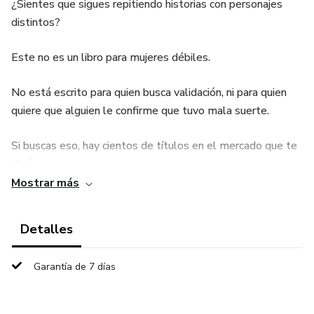
¿Sientes que sigues repitiendo historias con personajes
distintos?
Este no es un libro para mujeres débiles.
No está escrito para quien busca validación, ni para quien
quiere que alguien le confirme que tuvo mala suerte.
Si buscas eso, hay cientos de títulos en el mercado que te
darán
Mostrar más
exactamente esa comodidad temporal.
Detalles
Este libro está escrito para mujeres que ya saben que algo
no está funcionando, que han tenido esa conversación con
Garantía de 7 días
su terapeuta, que han leído, que han reflexionado, y que aun
así siguen repitiendo. Mujeres que son competentes en su
trabajo,