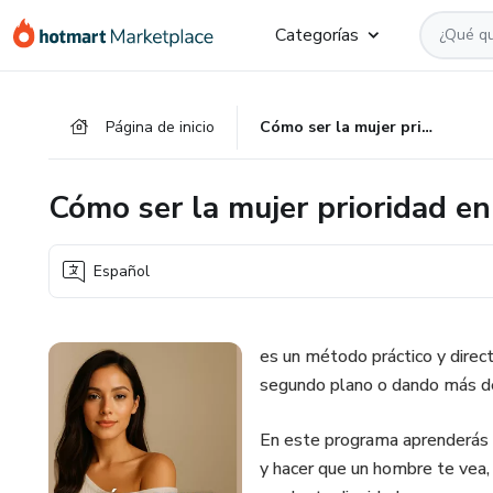
Ir
Ir
Ir
Categorías
al
a
al
contenido
la
pie
principal
página
de
Página de inicio
Cómo ser la mujer prioridad en 7 días
de
página
pago
Cómo ser la mujer prioridad en
Español
es un método práctico y direc
segundo plano o dando más de 
En este programa aprenderás c
y hacer que un hombre te vea, t