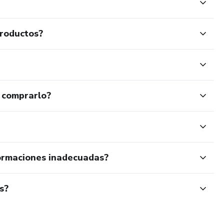
productos?
 comprarlo?
ormaciones inadecuadas?
s?