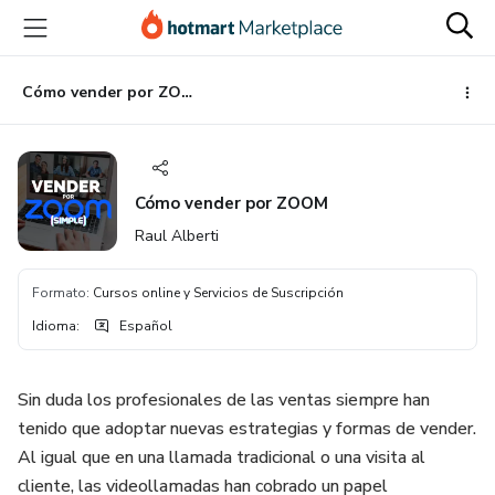
Ir
Ir
Ir
al
a
al
contenido
la
pie
principal
página
de
Cómo vender por ZOOM
de
página
pago
Cómo vender por ZOOM
Raul Alberti
Formato
:
Cursos online y Servicios de Suscripción
Idioma
:
Español
Sin duda los profesionales de las ventas siempre han
tenido que adoptar nuevas estrategias y formas de vender.
Al igual que en una llamada tradicional o una visita al
cliente, las videollamadas han cobrado un papel