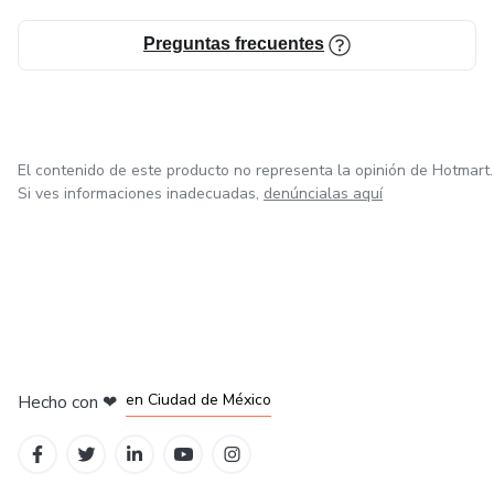
Preguntas frecuentes
El contenido de este producto no representa la opinión de Hotmart.
Si ves informaciones inadecuadas,
denúncialas aquí
en Bogotá
en Amsterdam
en Madrid
en Ciudad de México
Hecho con
❤
en Belo Horizonte