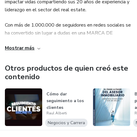
impactar vidas compartiendo sus 20 años de experiencia y
liderazgo en el sector del real estate.
Con más de 1.000.000 de seguidores en redes sociales se
ha convertido sin lugar a dudas en una MARCA DE
AUTORIDAD.
Mostrar más
Autor del best SELLER:
Otros productos de quien creó este
PASO A PASO DEL ASESOR INMOBILIARIO
contenido
Cómo dar
B
seguimiento a los
p
clientes
a
Raul Alberti
R
C
Negocios y Carrera