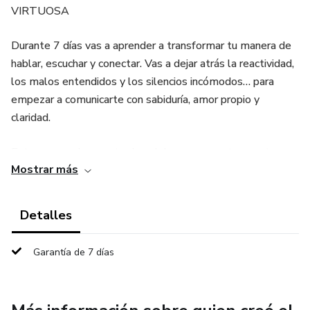
VIRTUOSA
Durante 7 días vas a aprender a transformar tu manera de
hablar, escuchar y conectar. Vas a dejar atrás la reactividad,
los malos entendidos y los silencios incómodos… para
empezar a comunicarte con sabiduría, amor propio y
claridad.
Este no es solo un reto de palabras, es un reto para tu
Mostrar más
crecimiento personal, emocional y espiritual.
✔️ Aprende a expresarte sin herir.
Detalles
✔️ Conecta con tu pareja, tu familia y tu entorno desde un
Garantía de 7 días
nivel más alto de consciencia.
✔️ Libérate de patrones de comunicación reactivos, pasivos