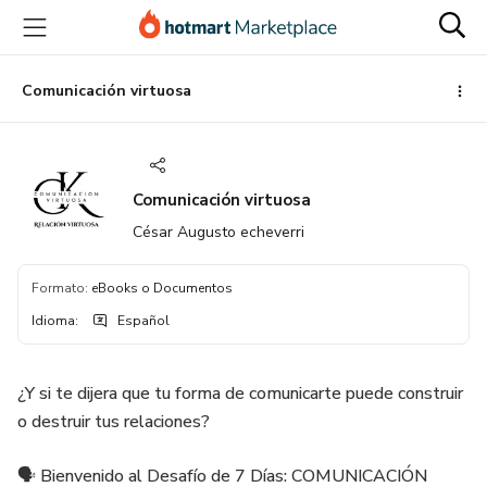
Ir
Ir
Ir
al
a
al
contenido
la
pie
principal
página
de
Comunicación virtuosa
de
página
pago
Comunicación virtuosa
César Augusto echeverri
Formato
:
eBooks o Documentos
Idioma
:
Español
¿Y si te dijera que tu forma de comunicarte puede construir
o destruir tus relaciones?
🗣️ Bienvenido al Desafío de 7 Días: COMUNICACIÓN