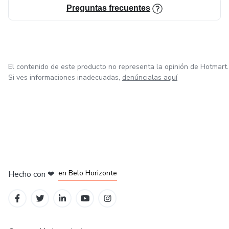
Preguntas frecuentes
El contenido de este producto no representa la opinión de Hotmart.
Si ves informaciones inadecuadas,
denúncialas aquí
en Ciudad de México
en Bogotá
en Amsterdam
en Madrid
en Belo Horizonte
Hecho con
❤