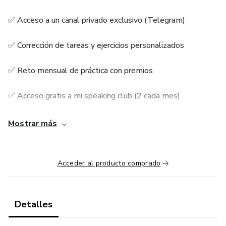
✅ Acceso a un canal privado exclusivo (Telegram)
✅ Corrección de tareas y ejercicios personalizados
✅ Reto mensual de práctica con premios
✅ Acceso gratis a mi speaking club (2 cada mes)
✅ Comunidad activa para practicar, compartir y resolver
Mostrar más
dudas
Acceder al producto comprado
Detalles