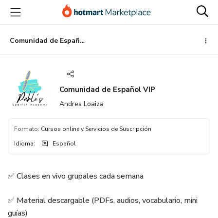
Ir
Ir
Ir
al
a
al
contenido
la
pie
principal
página
de
Comunidad de Español VIP
de
página
pago
Comunidad de Español VIP
Andres Loaiza
Formato
:
Cursos online y Servicios de Suscripción
Idioma
:
Español
✅ Clases en vivo grupales cada semana
✅ Material descargable (PDFs, audios, vocabulario, mini
guías)