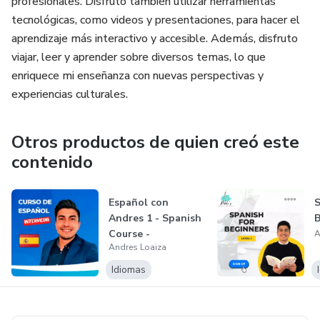
profesionales. Disfruto también utilizar herramientas
tecnológicas, como videos y presentaciones, para hacer el
aprendizaje más interactivo y accesible. Además, disfruto
viajar, leer y aprender sobre diversos temas, lo que
enriquece mi enseñanza con nuevas perspectivas y
experiencias culturales.
Otros productos de quien creó este
contenido
Español con
S
Andres 1 - Spanish
B
Course -
A
Andres Loaiza
Intermediate level
Idiomas