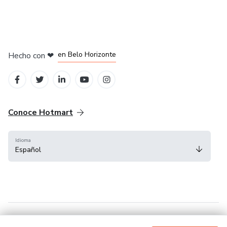
en Ciudad de México
en Bogotá
en Amsterdam
en Madrid
en Belo Horizonte
Hecho con
❤
Conoce Hotmart
Idioma
Español