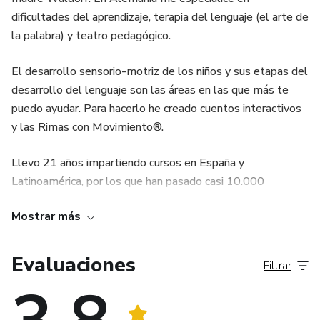
dificultades del aprendizaje, terapia del lenguaje (el arte de
la palabra) y teatro pedagógico.
El desarrollo sensorio-motriz de los niños y sus etapas del
desarrollo del lenguaje son las áreas en las que más te
puedo ayudar. Para hacerlo he creado cuentos interactivos
y las Rimas con Movimiento®.
Llevo 21 años impartiendo cursos en España y
Latinoamérica, por los que han pasado casi 10.000
personas.
Mostrar más
He publicado 3 libros y 2 colecciones de DVD. Algunos ya
van por la cuarta edición.
Evaluaciones
Filtrar