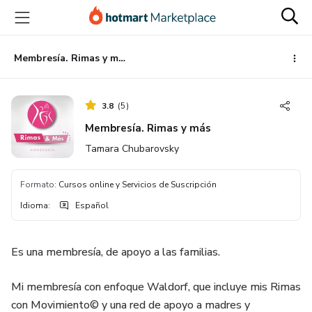
Ir
Ir
Ir
al
a
al
contenido
la
pie
principal
página
de
Membresía. Rimas y más
de
página
pago
3.8
(
5
)
Membresía. Rimas y más
Tamara Chubarovsky
Formato
:
Cursos online y Servicios de Suscripción
Idioma
:
Español
Es una membresía, de apoyo a las familias.
Mi membresía con enfoque Waldorf, que incluye mis Rimas
con Movimiento© y una red de apoyo a madres y