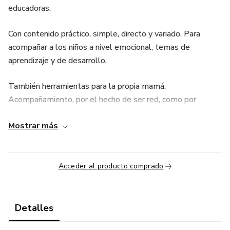
educadoras.
Con contenido práctico, simple, directo y variado. Para
acompañar a los niños a nivel emocional, temas de
aprendizaje y de desarrollo.
También herramientas para la propia mamá.
Acompañamiento, por el hecho de ser red, como por
estrategias específicas para lidiar con situaciones, para
Mostrar más
organizarte mejor, temas autocuidados, nutrirme para nutrir.
Cómo sobrevivir como madre conciliando crianza y trabajo.
Acceder al producto comprado
Tendrás acceso da acceso a aprender a tu ritmo todos los
temas que hemos desarrollado los últimos dos años
relacionados con la crianza alternativa y holística.
Detalles