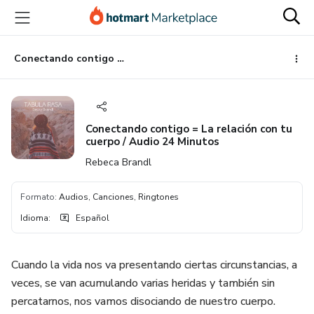
Ir
Ir
Ir
al
a
al
contenido
la
pie
principal
página
de
Conectando contigo = La relación con tu cuerpo / Audio 24 Minutos
de
página
pago
Conectando contigo = La relación con tu
cuerpo / Audio 24 Minutos
Rebeca Brandl
Formato
:
Audios, Canciones, Ringtones
Idioma
:
Español
Cuando la vida nos va presentando ciertas circunstancias, a
veces, se van acumulando varias heridas y también sin
percatarnos, nos vamos disociando de nuestro cuerpo.