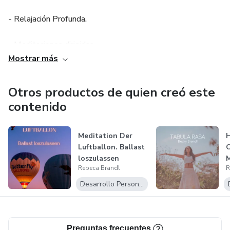
- Relajación Profunda.
- Meditaciones dirigidas.
Mostrar más
- Rebirthing.
Otros productos de quien creó este
- Regresiones.
contenido
- Hipnosis terapéutica.
Meditation Der
Tanto durante mis estudios en la Universidad, como a lo
Luftballon. Ballast
C
loszulassen
M
largo de los años, he tomado cursos de:
Rebeca Brandl
R
Desarrollo Personal
- Constelaciones Familiares.
- Terapia Sistémica.
Preguntas frecuentes