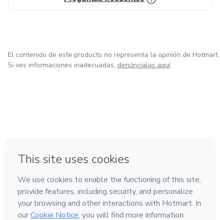
- Programación Neurolingüística.
- Tapping.
El contenido de este producto no representa la opinión de Hotmart.
- Access Consciousness.
Si ves informaciones inadecuadas,
denúncialas aquí
¿Y tú, ya estás lista para ponerte como prioridad?
¡GRACIAS POR ESTAR AQUÍ!
en Ciudad de México
en Bogotá
en Amsterdam
en Madrid
en Belo Horizonte
Hecho con
❤
Conoce Hotmart