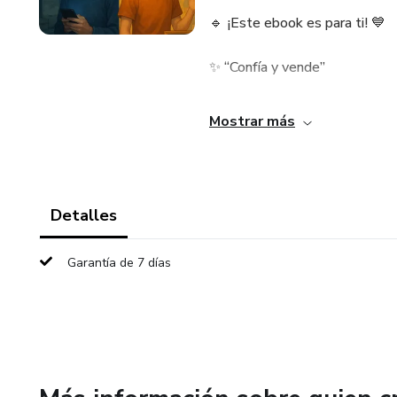
🔹 ¡Este ebook es para ti! 💙
✨ “Confía y vende”
Un manual hecho con el corazó
Mostrar más
miedo.
📘 Aprende a:
Detalles
✅ Confiar en ti
Garantía de 7 días
✅ Vender sin ansiedad
✅ Creer en tu emprendimient
✅ Empezar sin sentirte solo