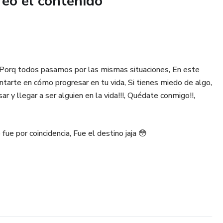
reó el contenido
, Porq todos pasamos por las mismas situaciones, En este
entarte en cómo progresar en tu vida, Si tienes miedo de algo,
 y llegar a ser alguien en la vida!!!, Quédate conmigo!!,
l Tools
fue por coincidencia, Fue el destino jaja 😳
do… también vale.