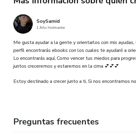
Más información sobre quien c
💡 Es emocional, directo y útil.
💰 Solo $50 MXN
SoySamid
1 Año Hotmarter
📥 Descarga inmediata
Me gusta ayudar a la gente y orientarlos con mis ayudas
✍️ Por: Gael Dimas
perfil encontrarás ebooks con los cuales te ayudaré a ori
Lo encontrarás aquí, Como vencer tus miedos para progresar
📎 Disponible en Samid Digita
juntos creceremos y estaremos en la cima 💕💕💕
🔗 ¡Pide el tuyo por mensaje!
Estoy destinado a crecer junto a ti, Si nos encontramos no 
🕊️ Porque emprender con mie
Preguntas frecuentes