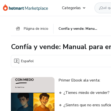
Ir
Ir
Ir
Categorías
al
a
al
contenido
la
pie
principal
página
de
Página de inicio
Confía y vende: Manual para emprendedores con miedo
de
página
pago
Confía y vende: Manual para 
Español
Primer Ebook ala venta:
🔹 ¿Tienes miedo de vender?
🔹 ¿Sientes que no eres sufic