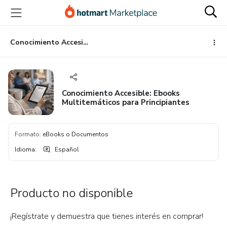
Ir
Ir
Ir
al
a
al
contenido
la
pie
principal
página
de
Conocimiento Accesible: Ebooks Multitemáticos para Principiantes
de
página
pago
Conocimiento Accesible: Ebooks
Multitemáticos para Principiantes
Formato
:
eBooks o Documentos
Idioma
:
Español
Producto no disponible
¡Regístrate y demuestra que tienes interés en comprar!