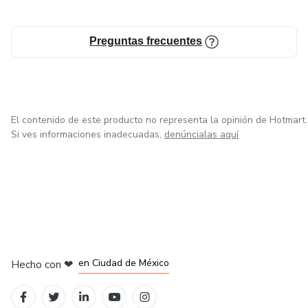
Preguntas frecuentes
El contenido de este producto no representa la opinión de Hotmart.
Si ves informaciones inadecuadas,
denúncialas aquí
en Bogotá
en Amsterdam
en Madrid
en Ciudad de México
Hecho con
❤
en Belo Horizonte