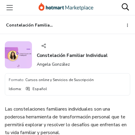
Ir
Ir
Ir
al
a
al
contenido
la
pie
principal
página
de
Constelación Familiar Individual
de
página
pago
Constelación Familiar Individual
Angela González
Formato
:
Cursos online y Servicios de Suscripción
Idioma
:
Español
Las constelaciones familiares individuales son una
poderosa herramienta de transformación personal que te
permitirá explorar y resolver lo desafíos que enfrentas en
tu vida familiar y personal.