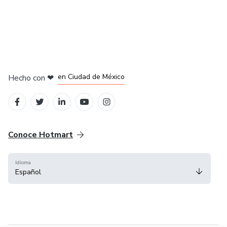
en Bogotá
en Amsterdam
en Madrid
en Ciudad de México
Hecho con
❤
en Belo Horizonte
Conoce Hotmart
Idioma
Español