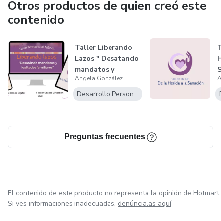
Otros productos de quien creó este
contenido
Taller Liberando
T
Lazos " Desatando
H
mandatos y
S
Angela González
A
lealtades fami...
Desarrollo Personal
Preguntas frecuentes
El contenido de este producto no representa la opinión de Hotmart.
Si ves informaciones inadecuadas,
denúncialas aquí