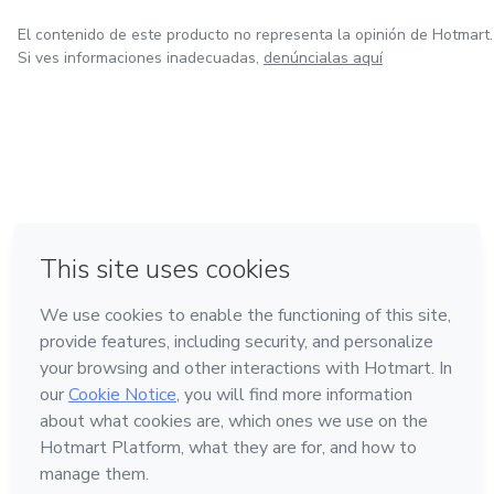
El contenido de este producto no representa la opinión de Hotmart.
Si ves informaciones inadecuadas,
denúncialas aquí
en Ciudad de México
en Bogotá
en Amsterdam
en Madrid
en Belo Horizonte
Hecho con
❤
Conoce Hotmart
Idioma
Español