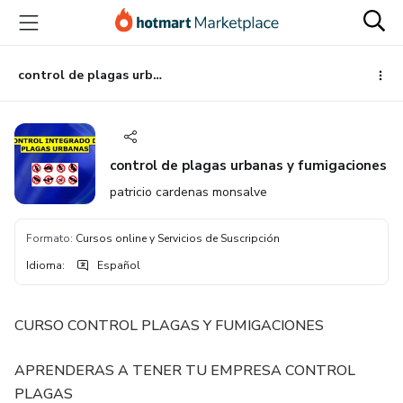
Ir
Ir
Ir
al
a
al
contenido
la
pie
principal
página
de
control de plagas urbanas y fumigaciones
de
página
pago
control de plagas urbanas y fumigaciones
patricio cardenas monsalve
Formato
:
Cursos online y Servicios de Suscripción
Idioma
:
Español
CURSO CONTROL PLAGAS Y FUMIGACIONES
APRENDERAS A TENER TU EMPRESA CONTROL
PLAGAS