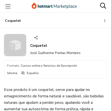
Ir
Ir
Ir
al
a
al
contenido
la
pie
principal
página
de
Coquetel
de
página
pago
Coquetel
José Guilherme Freitas Monteiro
Formato
:
Cursos online y Servicios de Suscripción
Idioma
:
Español
Esse produto é um coquetel, serve para ajudar no
emagrecimento de forma natural e saudável, são bebidas
naturais que ajudam a perder peso, ajudando você a
aumentar sua autoestima de forma prática, rápida e