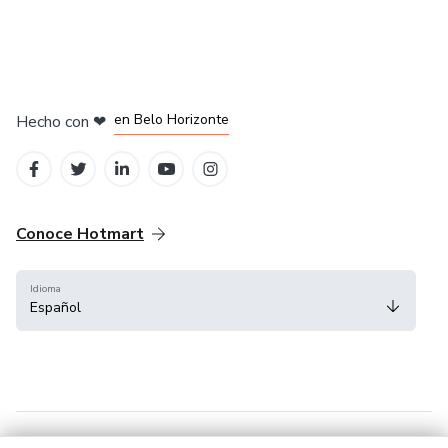
en Ciudad de México
en Bogotá
en Amsterdam
en Madrid
en Belo Horizonte
Hecho con
❤
Conoce Hotmart
Idioma
Español