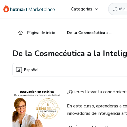
Ir
Ir
Ir
Categorías
al
a
al
contenido
la
pie
principal
página
de
Página de inicio
De la Cosmecéutica a la Inteligencia Artificial
de
página
pago
De la Cosmecéutica a la Intelig
Español
¿Quieres llevar tu conocimient
En este curso, aprenderás a co
innovadoras de inteligencia arti