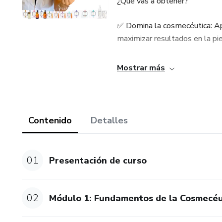
¿Qué vas a obtener?
✅ Domina la cosmecéutica: Apr
maximizar resultados en la pie
✅ Potencia tu marca personal:
Mostrar más
✅ IA aplicada a tu negocio: 
más productiva y automatizar 
Contenido
Detalles
✅ Escala y diferénciate: Conv
de digitalización y automatizac
01
Presentación de curso
Sé la número 1 en tu sector c
inteligente y ofrecer servicios 
02
Módulo 1: Fundamentos de la Cosmecé
Inscríbete ahora y empieza tu 