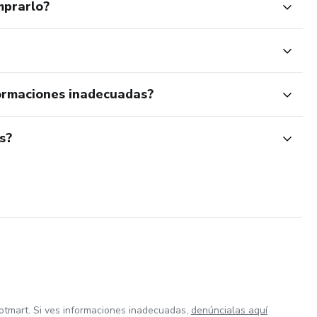
es del sector. Gana mientras ayudas a otras a crecer.
mprarlo?
ormaciones inadecuadas?
s?
otmart. Si ves informaciones inadecuadas,
denúncialas aquí