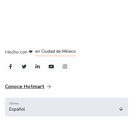
en Bogotá
en Amsterdam
en Madrid
en Ciudad de México
Hecho con
❤
en Belo Horizonte
Conoce Hotmart
Idioma
Español