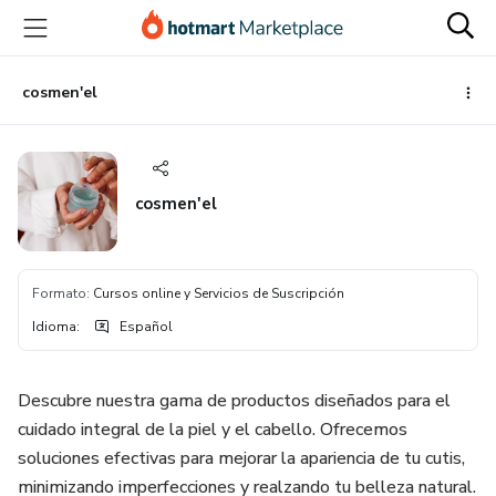
Ir
Ir
Ir
al
a
al
contenido
la
pie
principal
página
de
cosmen'el
de
página
pago
cosmen'el
Formato
:
Cursos online y Servicios de Suscripción
Idioma
:
Español
Descubre nuestra gama de productos diseñados para el
cuidado integral de la piel y el cabello. Ofrecemos
soluciones efectivas para mejorar la apariencia de tu cutis,
minimizando imperfecciones y realzando tu belleza natural.