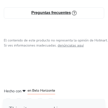
Preguntas frecuentes
El contenido de este producto no representa la opinión de Hotmart.
Si ves informaciones inadecuadas,
denúncialas aquí
en Ciudad de México
en Bogotá
en Amsterdam
en Madrid
en Belo Horizonte
Hecho con
❤