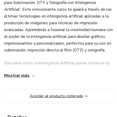
para Sublimación, DTF y Serigrafía con Inteligencia
Artificial'. Este emocionante curso te guiará a través de las
últimas tecnologías en inteligencia artificial aplicadas a la
producción de imágenes para técnicas de impresión
avanzadas. Aprenderás a fusionar la creatividad humana con
el poder de la inteligencia artificial para diseñar gráficos
impresionantes y personalizados, perfectos para su uso en
sublimación, impresión directa al film (DTF) y serigrafía.
Descubre cómo la inteligencia artificial puede potenciar tu
creatividad y mejorar la calidad de tus productos,
Mostrar más
proporcionándote una ventaja competitiva en el
emocionante campo de la producción visual para técnicas
de impresión avanzadas. ¡Prepárate para llevar tus
Acceder al producto comprado
habilidades a un nivel superior y destacar en la industria con
la fusión perfecta de arte y tecnología!"