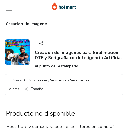
Ir
Ir
Ir
al
a
al
contenido
la
pie
principal
página
de
Creacion de imagenes para Sublimacion, DTF y Serigrafia con Inteligencia Artificial
de
página
pago
Creacion de imagenes para Sublimacion,
DTF y Serigrafia con Inteligencia Artificial
el punto del estampado
Formato
:
Cursos online y Servicios de Suscripción
Idioma
:
Español
Producto no disponible
¡Regístrate y demuestra que tienes interés en comprar!