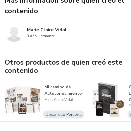
Más información sobre quien creó el
contenido
Marie Claire Vidal
3 Año Hotmarter
Otros productos de quien creó este
contenido
Mi camino de
C
Autoconocimiento
L
Marie Claire Vidal
M
Desarrollo Personal