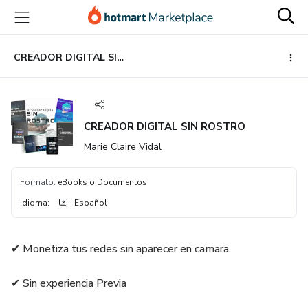
Ir
Ir
Ir
al
a
al
contenido
la
pie
principal
página
de
CREADOR DIGITAL SIN ROSTRO
de
página
pago
CREADOR DIGITAL SIN ROSTRO
Marie Claire Vidal
Formato
:
eBooks o Documentos
Idioma
:
Español
✔ Monetiza tus redes sin aparecer en camara
✔ Sin experiencia Previa