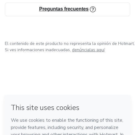
Preguntas frecuentes
El contenido de este producto no representa la opinión de Hotmart.
Si ves informaciones inadecuadas,
denúncialas aquí
en Bogotá
en Amsterdam
en Madrid
en Ciudad de México
Hecho con
❤
en Belo Horizonte