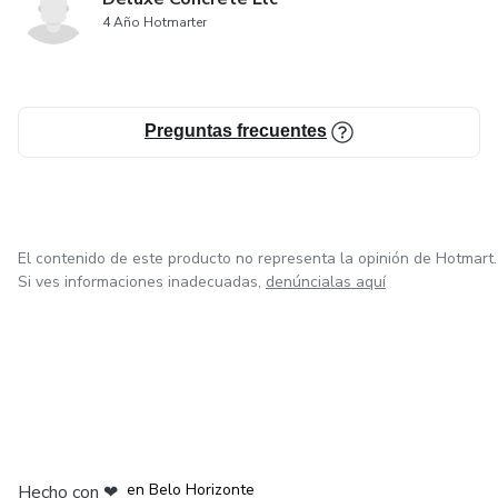
4 Año Hotmarter
Preguntas frecuentes
El contenido de este producto no representa la opinión de Hotmart.
Si ves informaciones inadecuadas,
denúncialas aquí
en Ciudad de México
en Bogotá
en Amsterdam
en Madrid
en Belo Horizonte
Hecho con
❤