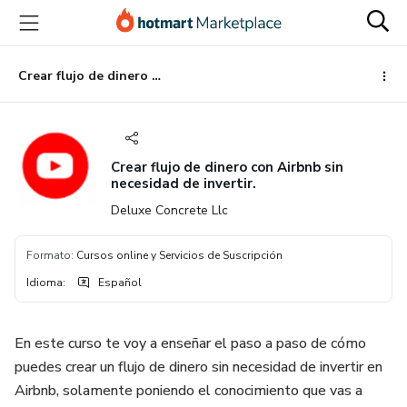
Ir
Ir
Ir
al
a
al
contenido
la
pie
principal
página
de
Crear flujo de dinero con Airbnb sin necesidad de invertir.
de
página
pago
Crear flujo de dinero con Airbnb sin
necesidad de invertir.
Deluxe Concrete Llc
Formato
:
Cursos online y Servicios de Suscripción
Idioma
:
Español
En este curso te voy a enseñar el paso a paso de cómo
puedes crear un flujo de dinero sin necesidad de invertir en
Airbnb, solamente poniendo el conocimiento que vas a