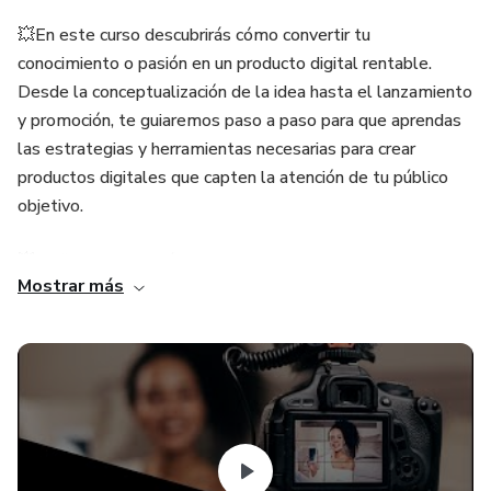
💥En este curso descubrirás cómo convertir tu
conocimiento o pasión en un producto digital rentable.
Desde la conceptualización de la idea hasta el lanzamiento
y promoción, te guiaremos paso a paso para que aprendas
las estrategias y herramientas necesarias para crear
productos digitales que capten la atención de tu público
objetivo.
💥Al finalizar, tendrás un producto listo para generar
Mostrar más
ingresos y una hoja de ruta clara para escalar tu negocio
digital.