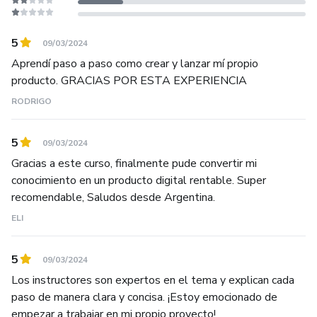
📲En este dinámico mundo digital, sigo siendo un aprendiz
5
09/03/2024
infatigable. Siempre estoy en busca de nuevas
Aprendí paso a paso como crear y lanzar mí propio
oportunidades, estrategias innovadoras y tendencias
producto. GRACIAS POR ESTA EXPERIENCIA
emergentes que puedan beneficiar a aquellos con los que
RODRIGO
colaboro.
🙏Mi filosofía se centra en la colaboración y el crecimiento
5
09/03/2024
mutuo. Creo en la importancia de construir relaciones
Gracias a este curso, finalmente pude convertir mi
sólidas y sostenibles en el mundo digital, donde cada
conocimiento en un producto digital rentable. Super
interacción cuenta.
recomendable, Saludos desde Argentina.
ELI
5
09/03/2024
Los instructores son expertos en el tema y explican cada
paso de manera clara y concisa. ¡Estoy emocionado de
empezar a trabajar en mi propio proyecto!