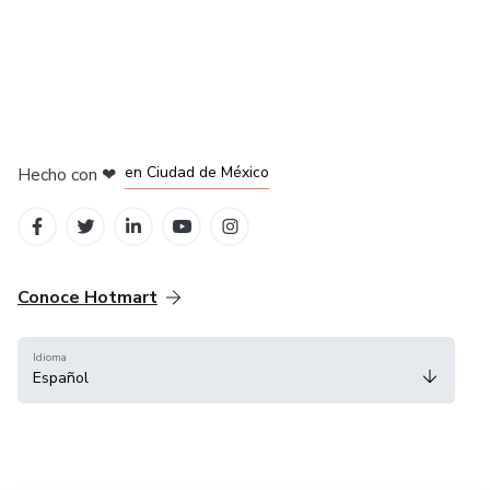
en Bogotá
en Amsterdam
en Madrid
en Ciudad de México
Hecho con
❤
en Belo Horizonte
Conoce Hotmart
Idioma
Español