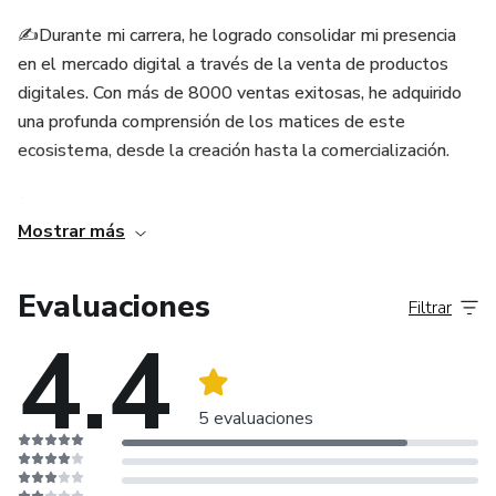
✍️Durante mi carrera, he logrado consolidar mi presencia
en el mercado digital a través de la venta de productos
digitales. Con más de 8000 ventas exitosas, he adquirido
una profunda comprensión de los matices de este
ecosistema, desde la creación hasta la comercialización.
🙋Mi enfoque no se limita únicamente a la venta de
Mostrar más
productos digitales; también me dedico a guiar a otras
personas en su viaje para escalar sus negocios y prosperar
en el entorno online. Como Comunity Manager, tengo la
Evaluaciones
Filtrar
habilidad de construir y fortalecer comunidades en línea,
4.4
fomentando conexiones significativas.
🤝Mi misión principal es ayudar a emprendedores y
5 evaluaciones
empresas a crecer por internet. Actúo como "Closer de
Ventas", utilizando mis habilidades para cerrar tratos de
manera efectiva y brindar resultados tangibles.