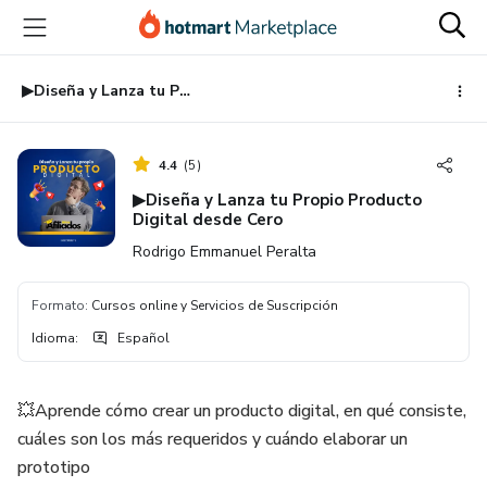
Ir
Ir
Ir
al
a
al
contenido
la
pie
principal
página
de
▶Diseña y Lanza tu Propio Producto Digital desde Cero
de
página
pago
4.4
(
5
)
▶Diseña y Lanza tu Propio Producto
Digital desde Cero
Rodrigo Emmanuel Peralta
Formato
:
Cursos online y Servicios de Suscripción
Idioma
:
Español
💥Aprende cómo crear un producto digital, en qué consiste,
cuáles son los más requeridos y cuándo elaborar un
prototipo