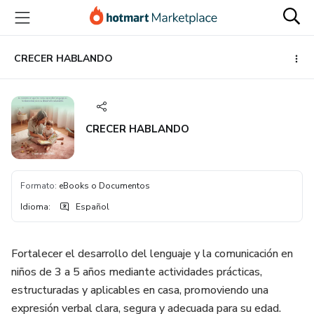
Ir
Ir
Ir
al
a
al
contenido
la
pie
principal
página
de
CRECER HABLANDO
de
página
pago
CRECER HABLANDO
Formato
:
eBooks o Documentos
Idioma
:
Español
Fortalecer el desarrollo del lenguaje y la comunicación en
niños de 3 a 5 años mediante actividades prácticas,
estructuradas y aplicables en casa, promoviendo una
expresión verbal clara, segura y adecuada para su edad.