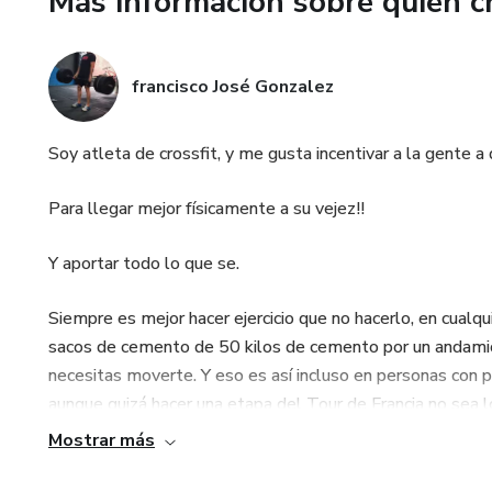
Más información sobre quien c
francisco José Gonzalez
Soy atleta de crossfit, y me gusta incentivar a la gente a q
Para llegar mejor físicamente a su vejez!!
Y aportar todo lo que se.
Siempre es mejor hacer ejercicio que no hacerlo, en cualq
sacos de cemento de 50 kilos de cemento por un andamio, a
necesitas moverte. Y eso es así incluso en personas con
aunque quizá hacer una etapa del Tour de Francia no sea 
corazón-. Si esa motivación no es suficiente, puedes decirl
Mostrar más
Mejora tu apariencia y tu valor en el mercado del ligue.