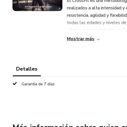
El CrossFit es una metodologí
realizados a alta intensidad y
resistencia, agilidad y flexibi
todas las edades y niveles de 
atletas experimentados, el Cro
significa que los movimientos 
Mostrar más
desde un principiante absolut
segura y efectiva.
Detalles
Garantía de 7 días