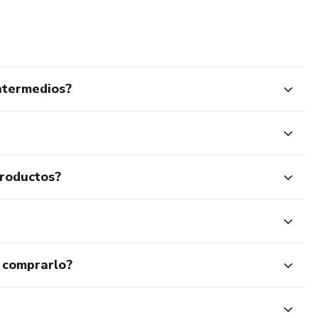
s atractivo.
eso aumenta aún más tu mating value.
Intermedios?
casi todas las entrevistas de trabajo que alguien con el
nfianza en sí mismo
productos?
 comprarlo?