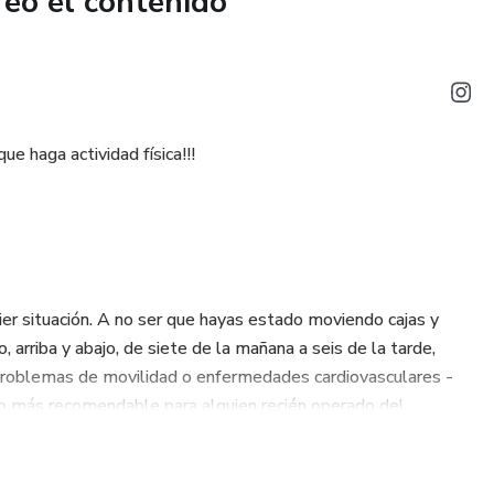
reó el contenido
ue haga actividad física!!!
uier situación. A no ser que hayas estado moviendo cajas y
rriba y abajo, de siete de la mañana a seis de la tarde,
 problemas de movilidad o enfermedades cardiovasculares -
lo más recomendable para alguien recién operado del
e que hacer ejercicio:
 Da igual lo que hombres y mujeres digamos que pensamos al