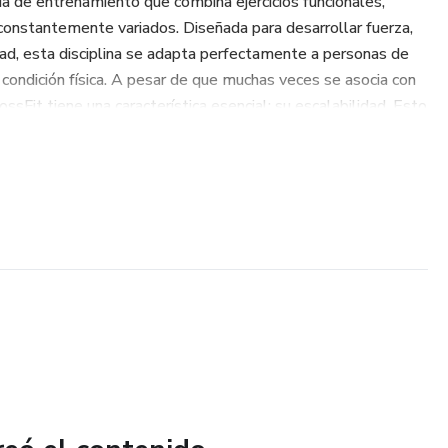
a de entrenamiento que combina ejercicios funcionales,
 constantemente variados. Diseñada para desarrollar fuerza,
lidad, esta disciplina se adapta perfectamente a personas de
condición física. A pesar de que muchas veces se asocia con
ssFit tiene una característica esencial: su escalabilidad. Esto
y ejercicios pueden modificarse para que cualquier persona,
o hasta un deportista avanzado, pueda realizarlos de manera