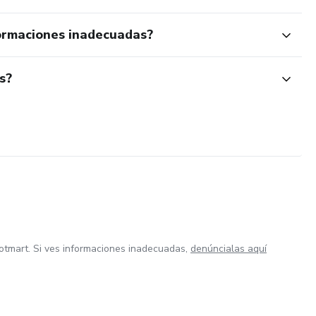
ormaciones inadecuadas?
s?
otmart. Si ves informaciones inadecuadas,
denúncialas aquí