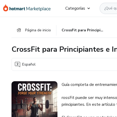
Ir
Ir
Ir
Categorías
al
a
al
contenido
la
pie
principal
página
de
Página de inicio
CrossFit para Principiantes e Intermedios
de
página
pago
CrossFit para Principiantes e 
Español
Guía completa de entrenamient
rossFit puede ser muy intenso,
principiantes. En este artícul