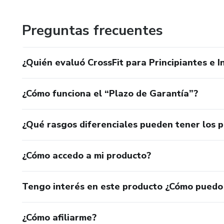
respecto: lo cierto es que alguien en forma siempre es má
Preguntas frecuentes
Mejora el estado de ánimo y el autoaprecio. De rebote, 
Conoces gente con la que compartes una actividad.
¿Quién evaluó CrossFit para Principiantes e 
Eres más contratable: alguien atractivo lo tiene mejor en 
¿Cómo funciona el “Plazo de Garantía”?
mismo CV, pero aspecto menos saludable y con menos co
¿Qué rasgos diferenciales pueden tener los 
¿Cómo accedo a mi producto?
Tengo interés en este producto ¿Cómo puedo
¿Cómo afiliarme?