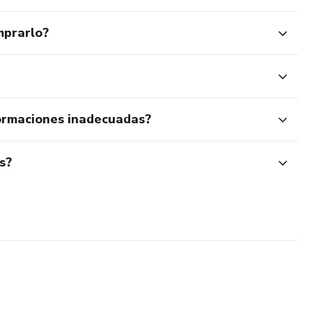
mprarlo?
ormaciones inadecuadas?
s?