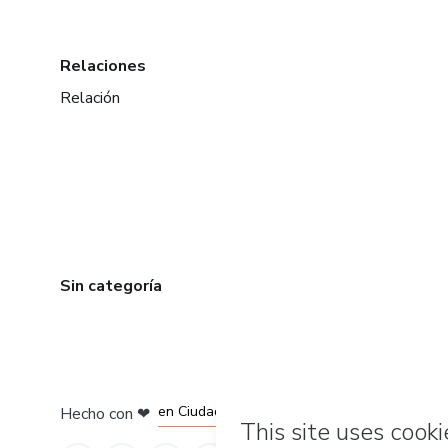
Relaciones
Relación
Sin categoría
en Bogotá
en Amsterdam
en Madrid
en Ciudad de México
Hecho con
❤
en Belo Horizonte