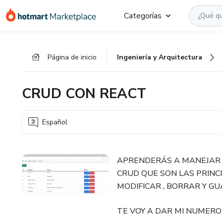
Ir
Ir
Ir
Categorías
al
a
al
contenido
la
pie
principal
página
de
Página de inicio
Ingeniería y Arquitectura
de
página
pago
CRUD CON REACT
Español
APRENDERÁS A MANEJAR 
CRUD QUE SON LAS PRINC
MODIFICAR , BORRAR Y GU
TE VOY A DAR MI NUMER