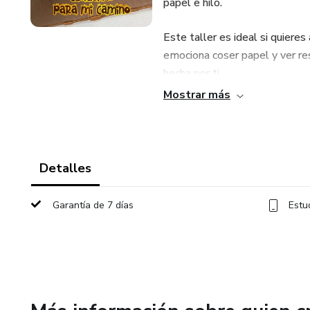
papel e hilo.
Este taller es ideal si quieres
emociona coser papel y ver res
hecha por ti.
Mostrar más
Qué aprenderás:
• Elegir el papel adecuado para
Detalles
• Doblar, coser y trenzar con 
Garantía de 7 días
Estu
• Trucos para darle más resiste
La experiencia:
Sentirás la emoción de trabaja
libretita que tú misma hiciste