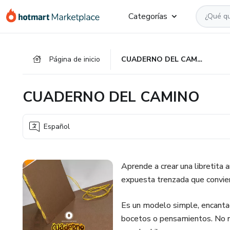
Ir
Ir
Ir
Categorías
al
a
al
contenido
la
pie
principal
página
de
Página de inicio
CUADERNO DEL CAMINO
de
página
pago
CUADERNO DEL CAMINO
Español
Aprende a crear una libretita a
expuesta trenzada que convier
Es un modelo simple, encantado
bocetos o pensamientos. No ne