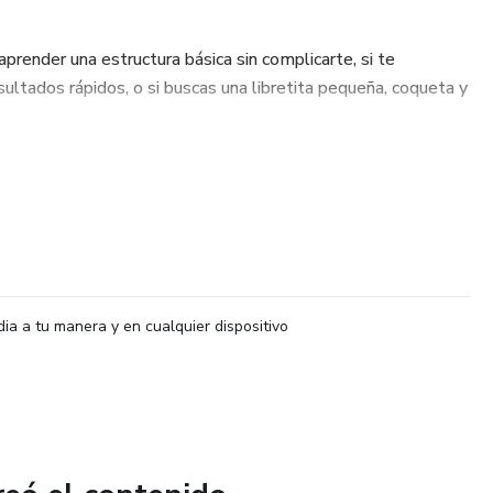
 aprender una estructura básica sin complicarte, si te
ultados rápidos, o si buscas una libretita pequeña, coqueta y
 una libreta sencilla y durable.
la costura de trigo, una unión decorativa que se ve hermosa.
dia a tu manera y en cualquier dispositivo
ncia a esta estructura ligera.
r con tus manos, tocar la textura del papel y ver nacer una
. Es un proyecto corto, accesible y muy satisfactorio para