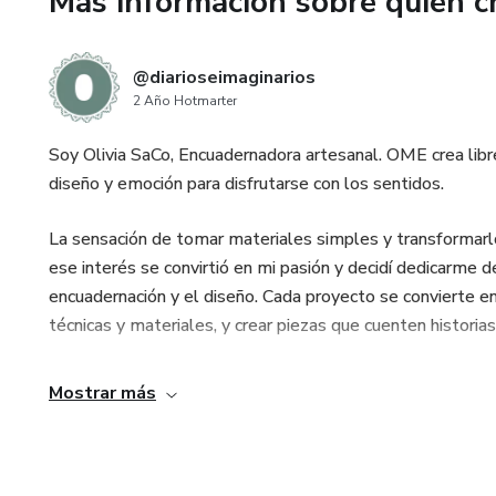
Más información sobre quien c
empezar en la encuadernación
Detalles del taller:
@diarioseimaginarios
2 Año Hotmarter
• Modalidad online: video pre
Soy Olivia SaCo, Encuadernadora artesanal. OME crea libre
• Acceso inmediato al comprar
diseño y emoción para disfrutarse con los sentidos.
• Acceso al grupo de comunida
La sensación de tomar materiales simples y transformarlo
personalizada).
ese interés se convirtió en mi pasión y decidí dedicarme de
encuadernación y el diseño. Cada proyecto se convierte e
• Incluye guía descargable.
técnicas y materiales, y crear piezas que cuenten historia
Si te gusta crear, coleccionar 
Mostrar más
este taller es tu mejor primer
Haz tu CUADERNO PARA MI C