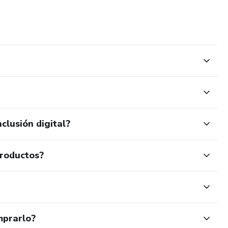
clusión digital?
productos?
mprarlo?