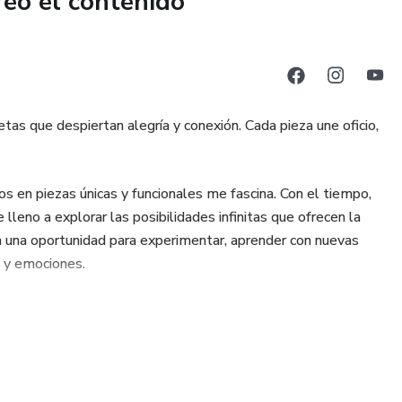
reó el contenido
.
grabado + 1 sesión en vivo para dudas.
tas que despiertan alegría y conexión. Cada pieza une oficio,
, disponible por 1 año.
d por WhatsApp (ofertas y regalitos; no incluye asesoría
s en piezas únicas y funcionales me fascina. Con el tiempo,
 lleno a explorar las posibilidades infinitas que ofrecen la
n una oportunidad para experimentar, aprender con nuevas
s y emociones.
libretas o quieres aprender una estructura rápida y adorable,
 paso.
AMINO y disfruta el proceso.