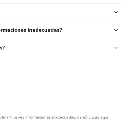
ormaciones inadecuadas?
s?
otmart. Si ves informaciones inadecuadas,
denúncialas aquí