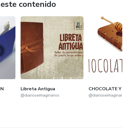
 este contenido
ÓN
Libreta Antigua
CHOCOLATE Y MI
@diarioseimaginarios
@diarioseimaginarios