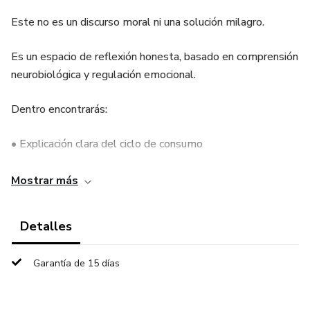
Este no es un discurso moral ni una solución milagro.
Es un espacio de reflexión honesta, basado en comprensión
neurobiológica y regulación emocional.
Dentro encontrarás:
• Explicación clara del ciclo de consumo
• Herramientas para interrumpir impulsos
Mostrar más
• Ejercicios de regulación emocional
Detalles
• Estrategias para manejar recaídas
Garantía de 15 días
• Un enfoque sin culpa ni estigmas