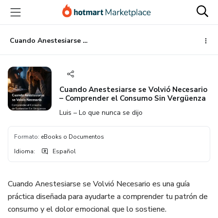
Ir
Ir
Ir
al
a
al
contenido
la
pie
principal
página
de
Cuando Anestesiarse se Volvió Necesario – Comprender el Consumo Sin Vergüenza
de
página
pago
Cuando Anestesiarse se Volvió Necesario
– Comprender el Consumo Sin Vergüenza
Luis – Lo que nunca se dijo
Formato
:
eBooks o Documentos
Idioma
:
Español
Cuando Anestesiarse se Volvió Necesario es una guía
práctica diseñada para ayudarte a comprender tu patrón de
consumo y el dolor emocional que lo sostiene.