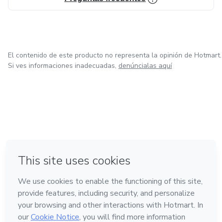
El contenido de este producto no representa la opinión de Hotmart.
Si ves informaciones inadecuadas,
denúncialas aquí
en Ciudad de México
en Bogotá
en Amsterdam
en Madrid
en Belo Horizonte
Hecho con
❤
Conoce Hotmart