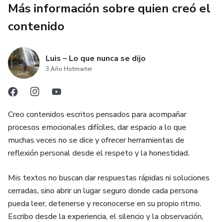
Este material no sustituye tratamiento profesional.
Más información sobre quien creó el
contenido
Es una herramienta de apoyo para quienes desean
recuperar claridad y construir una base más estable.
Luis – Lo que nunca se dijo
Si estás listo para comprender antes de castigarte, este
3 Año Hotmarter
puede ser tu primer paso.
Creo contenidos escritos pensados para acompañar
procesos emocionales difíciles, dar espacio a lo que
muchas veces no se dice y ofrecer herramientas de
reflexión personal desde el respeto y la honestidad.
Mis textos no buscan dar respuestas rápidas ni soluciones
cerradas, sino abrir un lugar seguro donde cada persona
pueda leer, detenerse y reconocerse en su propio ritmo.
Escribo desde la experiencia, el silencio y la observación,