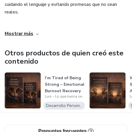
cuidando el lenguaje y evitando promesas que no sean
reales.
El objetivo de este trabajo es ofrecer materiales que
Mostrar más
acompañen, inviten a la introspección y ayuden a poner
palabras a emociones complejas, siempre desde una
mirada humana, responsable y sin juicios.
Otros productos de quien creó este
contenido
I’m Tired of Being
W
Strong – Emotional
S
Burnout Recovery
Luis – Lo que nunca se dijo
Workb...
E
Desarrollo Personal
Preguntas frecuentes