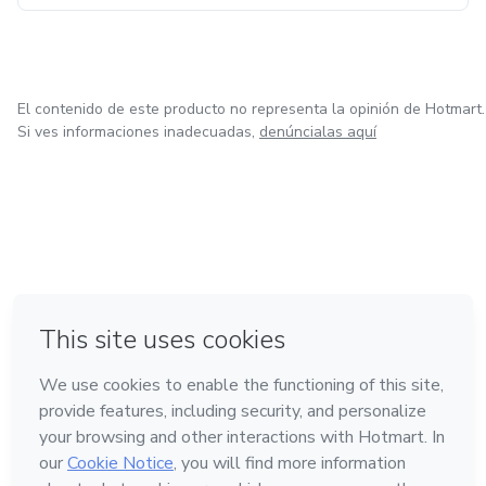
El contenido de este producto no representa la opinión de Hotmart.
Si ves informaciones inadecuadas,
denúncialas aquí
en Bogotá
en Amsterdam
en Madrid
en Ciudad de México
Hecho con
❤
en Belo Horizonte
Conoce Hotmart