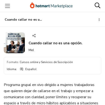
Ir
Ir
Ir
al
a
al
contenido
la
pie
principal
página
de
Cuando callar no es una opción.
de
página
pago
Cuando callar no es una opción.
Mel
Formato
:
Cursos online y Servicios de Suscripción
Idioma
:
Español
Programa grupal en vivo dirigido a mujeres trabajadoras
que quieren dejar de callarse en el trabajo y empezar a
comunicarse con claridad, poner límites y recuperar su
espacio a través de micro hábitos aplicables a situaciones