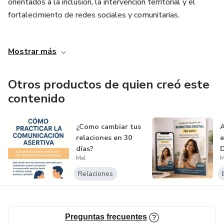
orientados a la inclusión, la intervención territorial y el
fortalecimiento de redes sociales y comunitarias.
Mi enfoque se basa en la escucha activa, el trabajo
Mostrar más
colaborativo y la construcción colectiva, con el objetivo de
generar transformaciones positivas tanto a nivel individual
como social.
Otros productos de quien creó este
contenido
¿Como cambiar tus
A
relaciones en 30
e
días?
D
Mel
M
Relaciones
Preguntas frecuentes