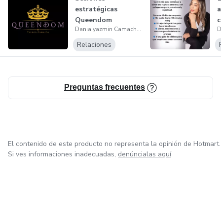
estratégicas
a
Queendom
c
Dania yazmin Camacho Rodríguez
s
Relaciones
Preguntas frecuentes
El contenido de este producto no representa la opinión de Hotmart.
Si ves informaciones inadecuadas,
denúncialas aquí