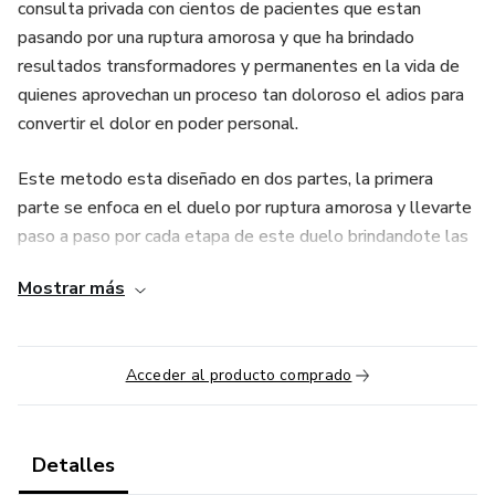
consulta privada con cientos de pacientes que estan
pasando por una ruptura amorosa y que ha brindado
resultados transformadores y permanentes en la vida de
quienes aprovechan un proceso tan doloroso el adios para
convertir el dolor en poder personal.
Este metodo esta diseñado en dos partes, la primera
parte se enfoca en el duelo por ruptura amorosa y llevarte
paso a paso por cada etapa de este duelo brindandote las
herramientas emocionales y mentales para superar el
Mostrar más
dolor y aprender del pasado; La segunda parte esta
diseñada para volver tu duelo un catalizador, un agente de
cambio que potencializa tu transoformacion definitiva,
Acceder al producto comprado
recuperando la confianza en ti misma, tu autoestima, el
control de tu vida y, por supuesto, la confianza en el amor
despues de un adios.
Detalles
R econocer