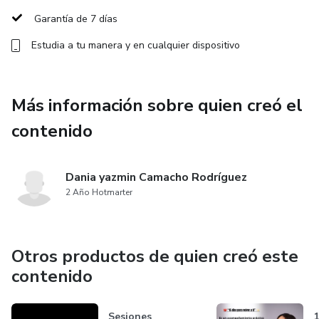
Garantía de 7 días
R econectar
Estudia a tu manera y en cualquier dispositivo
R ecuperar.
Más información sobre quien creó el
AQUI EMPIEZA LA MEJOR VERSION DE TI, estas lista?
contenido
Dania yazmin Camacho Rodríguez
2 Año Hotmarter
Otros productos de quien creó este
contenido
Sesiones
1