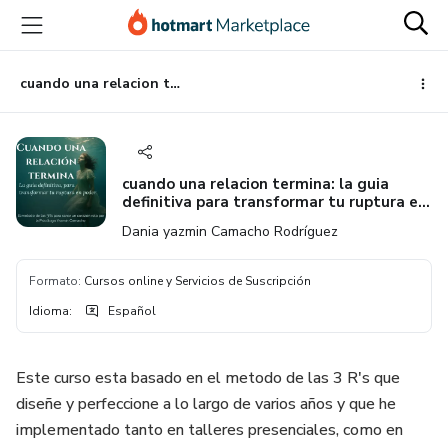
Ir
Ir
Ir
al
a
al
contenido
la
pie
principal
página
de
cuando una relacion termina: la guia definitiva para transformar tu ruptura en poder
de
página
pago
cuando una relacion termina: la guia
definitiva para transformar tu ruptura en
poder
Dania yazmin Camacho Rodríguez
Formato
:
Cursos online y Servicios de Suscripción
Idioma
:
Español
Este curso esta basado en el metodo de las 3 R's que
diseñe y perfeccione a lo largo de varios años y que he
implementado tanto en talleres presenciales, como en