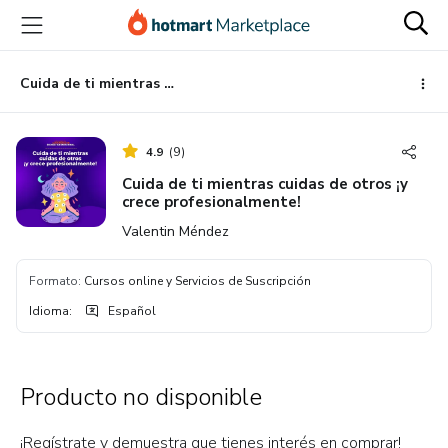
Ir
Ir
Ir
al
a
al
contenido
la
pie
principal
página
de
Cuida de ti mientras cuidas de otros ¡y crece profesionalmente!
de
página
pago
4.9
(
9
)
Cuida de ti mientras cuidas de otros ¡y
crece profesionalmente!
Valentin Méndez
Formato
:
Cursos online y Servicios de Suscripción
Idioma
:
Español
Producto no disponible
¡Regístrate y demuestra que tienes interés en comprar!