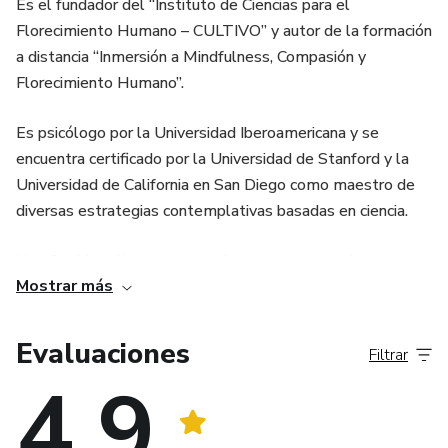
Es el fundador del “Instituto de Ciencias para el
Florecimiento Humano – CULTIVO” y autor de la formación
a distancia “Inmersión a Mindfulness, Compasión y
Florecimiento Humano”.
Es psicólogo por la Universidad Iberoamericana y se
encuentra certificado por la Universidad de Stanford y la
Universidad de California en San Diego como maestro de
diversas estrategias contemplativas basadas en ciencia.
Ha ofrecido talleres y ponencias en congresos de
Mostrar más
Mindfulness y del Cultivo Científico de la Compasión en
Europa y América Latina y es facilitador de estrategias
para el Florecimiento Humano en países como Estados
Evaluaciones
Filtrar
Unidos, India, Argentina, Brasil, Uruguay, España y Portugal.
4.9
https://valentinmendez.com/