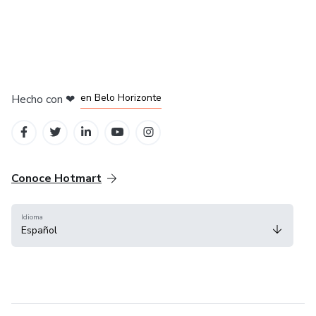
en Ciudad de México
en Bogotá
en Amsterdam
en Madrid
en Belo Horizonte
Hecho con
❤
Conoce Hotmart
Idioma
Español