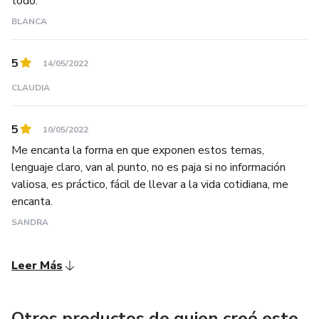
todo.
BLANCA
5
14/05/2022
CLAUDIA
5
10/05/2022
Me encanta la forma en que exponen estos temas,
lenguaje claro, van al punto, no es paja si no información
valiosa, es práctico, fácil de llevar a la vida cotidiana, me
encanta.
SANDRA
Leer Más
Otros productos de quien creó este