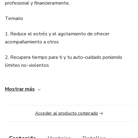
profesional y financieramente.
Temario
1. Reduce el estrés y el agotamiento de ofrecer
acompañamiento a otros
2. Recupera tiempo para ti y tu auto-cuidado poniendo
límites no-violentos
3. Aumenta tu confianza en tu labor de terapia, docencia o
acompañamiento
Mostrar más
4. Prevén el estrés y el agotamiento de dar
acompañamiento o estar a cargo de un grupo
Acceder al producto comprado
5. Libérate del “síndrome del impostor” y de la sensación
de incongruencia