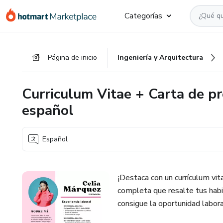
Ir
Ir
Ir
Categorías
al
a
al
contenido
la
pie
principal
página
de
Página de inicio
Ingeniería y Arquitectura
de
página
pago
Curriculum Vitae + Carta de pr
español
Español
¡Destaca con un currículum vit
completa que resalte tus habil
consigue la oportunidad labor