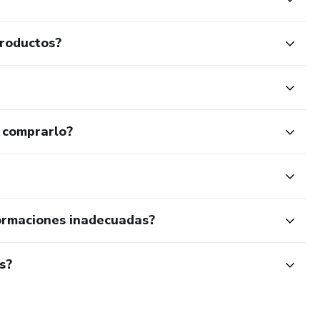
productos?
 comprarlo?
ormaciones inadecuadas?
s?