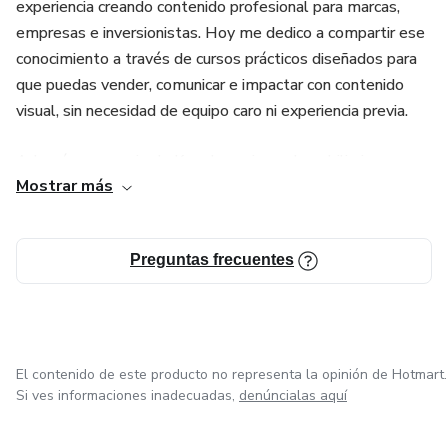
Solo tu celular, CapCut (gratis) y muchas ganas de
experiencia creando contenido profesional para marcas,
aprender.
empresas e inversionistas. Hoy me dedico a compartir ese
conocimiento a través de cursos prácticos diseñados para
⸻
que puedas vender, comunicar e impactar con contenido
visual, sin necesidad de equipo caro ni experiencia previa.
Este curso es 100% práctico y te llevará paso a paso
desde lo más básico hasta tener tu primer video listo para
Además, soy socio de Krea Inversiones Inmobiliarias, una
publicar.
Mostrar más
empresa mexicana enfocada en ayudar a las personas a
alcanzar su libertad financiera mediante inversiones
¡Empieza hoy mismo y domina una de las herramientas
estratégicas en bienes raíces. Todo lo que enseño está
clave del marketing moderno! 💥
Preguntas frecuentes
basado en la experiencia real de construir negocios desde
cero, automatizar ventas, y usar el marketing como
herramienta clave para crecer.
📹 Aquí aprenderás lo que me tomó años dominar, en
El contenido de este producto no representa la opinión de Hotmart.
semanas.
Si ves informaciones inadecuadas,
denúncialas aquí
💼 Ya sea que quieras crear contenido, comenzar a vender o