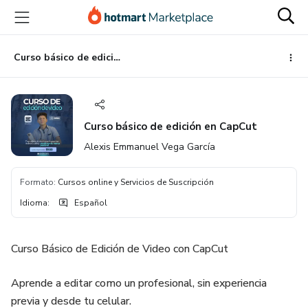
Ir
Ir
Ir
al
a
al
contenido
la
pie
principal
página
de
Curso básico de edición en CapCut
de
página
pago
Curso básico de edición en CapCut
Alexis Emmanuel Vega García
Formato
:
Cursos online y Servicios de Suscripción
Idioma
:
Español
Curso Básico de Edición de Video con CapCut
Aprende a editar como un profesional, sin experiencia
previa y desde tu celular.