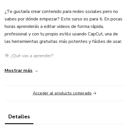
¿Te gustaría crear contenido para redes sociales pero no
sabes por dónde empezar? Este curso es para ti. En pocas
horas aprenderás a editar videos de forma rápida,
profesional y con tu propio estilo usando CapCut, una de
las herramientas gratuitas más potentes y fáciles de usar.
🎯 ¿Qué vas a aprender?
✅ Cómo crear un nuevo proyecto desde cero
Mostrar más
✅ Ajustes de color y mejora de audio
Acceder al producto comprado
✅ Transiciones, efectos visuales y textos animados
✅ Cómo colocar subtítulos y efectos de sonido
Detalles
✅ Edición para Reels, TikToks y YouTube Shorts