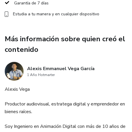
Garantía de 7 días
✅ Miniaturas impactantes con Canva
Estudia a tu manera y en cualquier dispositivo
✅ Exportación en alta calidad
Más información sobre quien creó el
📲 ¿A quién va dirigido?
contenido
• Emprendedores que quieren crear contenido para sus
marcas
Alexis Emmanuel Vega García
1 Año Hotmarter
• Freelancers que desean ofrecer servicios de edición
Alexis Vega
• Personas que quieren comenzar en el mundo del
marketing digital sin gastar en equipo caro
Productor audiovisual, estratega digital y emprendedor en
bienes raíces.
🛠️ ¿Qué necesitas?
Soy Ingeniero en Animación Digital con más de 10 años de