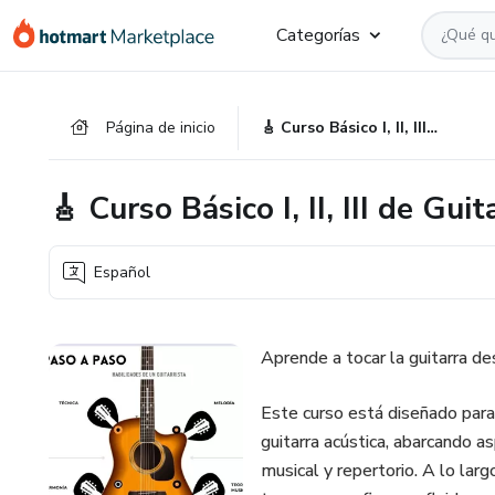
Ir
Ir
Ir
Categorías
al
a
al
contenido
la
pie
principal
página
de
Página de inicio
🎸 Curso Básico I, II, III de Guitarra Acústica
de
página
pago
🎸 Curso Básico I, II, III de Gui
Español
Aprende a tocar la guitarra de
Este curso está diseñado para 
guitarra acústica, abarcando a
musical y repertorio. A lo la