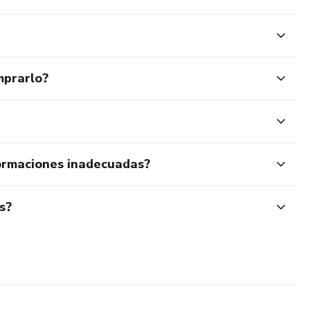
mprarlo?
ormaciones inadecuadas?
s?