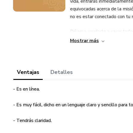
vida, entrarás inmediatamente
equivocadas acerca de la misió
no es estar conectado con tu m
Déjame ayudarte a sacar todo
generar abundancia.
Mostrar más
Ventajas
Detalles
- Es en línea.
- Es muy fácil, dicho en un lenguaje claro y sencillo para
- Tendrás claridad.