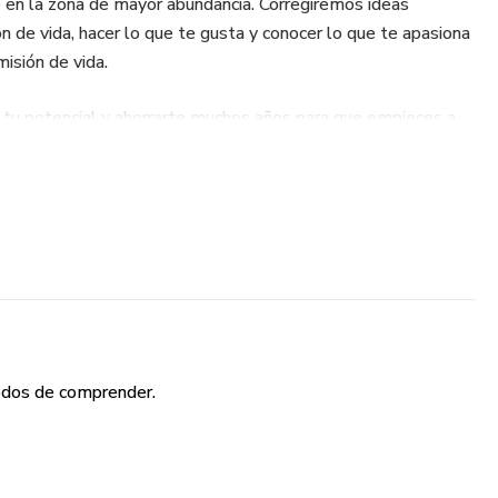
 en la zona de mayor abundancia. Corregiremos ideas
n de vida, hacer lo que te gusta y conocer lo que te apasiona
isión de vida.
 tu potencial y ahorrarte muchos años para que empieces a
 todos de comprender.