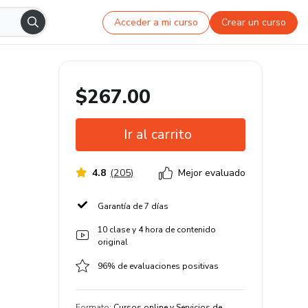
Acceder a mi curso
Crear un curso
$267.00
Ir al carrito
4.8
(
205
)
Mejor evaluado
Garantía de 7 días
10 clase y 4 hora de contenido
original
96% de evaluaciones positivas
Formato
:
Cursos online y Servicios de