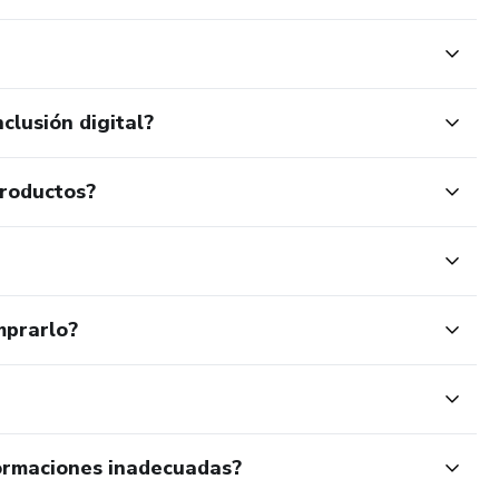
clusión digital?
productos?
mprarlo?
ormaciones inadecuadas?