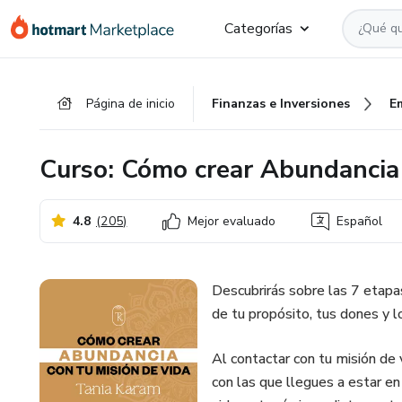
Ir
Ir
Ir
Categorías
al
a
al
contenido
la
pie
principal
página
de
Página de inicio
Finanzas e Inversiones
E
de
página
pago
Curso: Cómo crear Abundancia 
4.8
(
205
)
Mejor evaluado
Español
Descubrirás sobre las 7 etapa
de tu propósito, tus dones y 
Al contactar con tu misión de v
con las que llegues a estar en