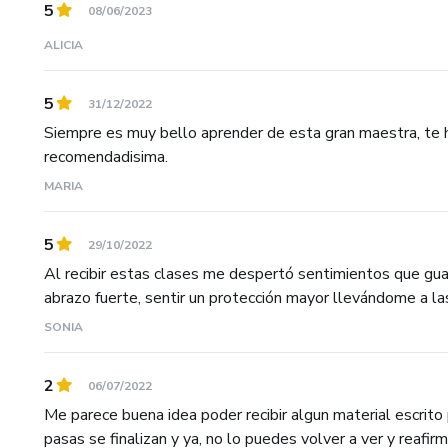
5
08/06/2023
ALICIA
5
31/12/2022
Siempre es muy bello aprender de esta gran maestra, te ha
recomendadisima.
MARIA
5
29/10/2022
Al recibir estas clases me despertó sentimientos que gua
abrazo fuerte, sentir un protección mayor llevándome a las l
SONIA
2
06/07/2022
Me parece buena idea poder recibir algun material escrito 
pasas se finalizan y ya, no lo puedes volver a ver y reafirm