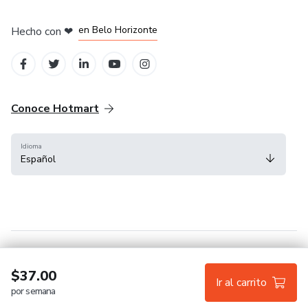
en Ciudad de México
en Bogotá
en Amsterdam
en Madrid
en Belo Horizonte
Hecho con
❤
Conoce Hotmart
Idioma
Español
FAQ
Términos
Privacidad
Cookies
$37.00
Ir al carrito
por semana
Hotmart — 2011-2026 © Todos los derechos reservados.