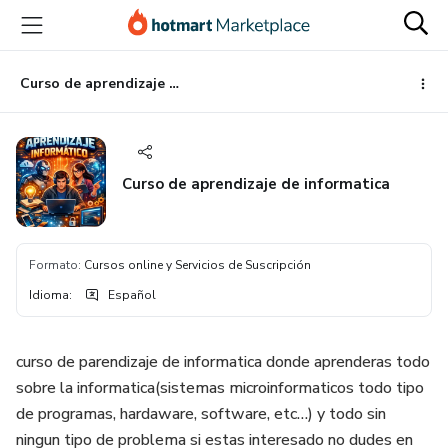
Ir
Ir
Ir
al
a
al
contenido
la
pie
principal
página
de
Curso de aprendizaje de informatica
de
página
pago
Curso de aprendizaje de informatica
Formato
:
Cursos online y Servicios de Suscripción
Idioma
:
Español
curso de parendizaje de informatica donde aprenderas todo
sobre la informatica(sistemas microinformaticos todo tipo
de programas, hardaware, software, etc…) y todo sin
ningun tipo de problema si estas interesado no dudes en