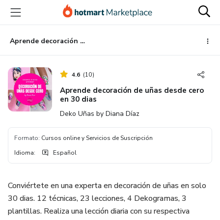
Ir
Ir
Ir
al
a
al
contenido
la
pie
principal
página
de
Aprende decoración de uñas desde cero en 30 dias
de
página
pago
4.6
(
10
)
Aprende decoración de uñas desde cero
en 30 dias
Deko Uñas by Diana Díaz
Formato
:
Cursos online y Servicios de Suscripción
Idioma
:
Español
Conviértete en una experta en decoración de uñas en solo
30 dias. 12 técnicas, 23 lecciones, 4 Dekogramas, 3
plantillas. Realiza una lección diaria con su respectiva