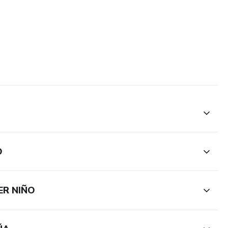
O
ER NIÑO