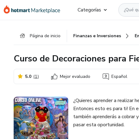
Ir
Ir
Ir
Categorías
al
a
al
contenido
la
pie
principal
página
de
Página de inicio
Finanzas e Inversiones
E
de
página
pago
Curso de Decoraciones para Fi
5.0
(
1
)
Mejor evaluado
Español
¿Quieres aprender a realizar 
Entonces esto es para ti! En e
también aprenderás a cobrar y 
pasar esta oportunidad.