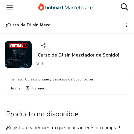
Ir
Ir
Ir
al
a
al
contenido
la
pie
principal
página
de
¡Curso de DJ sin Mezclador de Sonido!
de
página
pago
¡Curso de DJ sin Mezclador de Sonido!
Vidi
Formato
:
Cursos online y Servicios de Suscripción
Idioma
:
Español
Producto no disponible
¡Regístrate y demuestra que tienes interés en comprar!