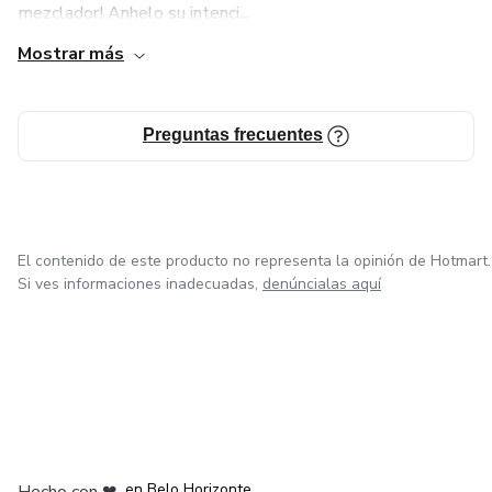
mezclador! Anhelo su intenci...
Mostrar más
Preguntas frecuentes
El contenido de este producto no representa la opinión de Hotmart.
Si ves informaciones inadecuadas,
denúncialas aquí
en Ciudad de México
en Bogotá
en Amsterdam
en Madrid
en Belo Horizonte