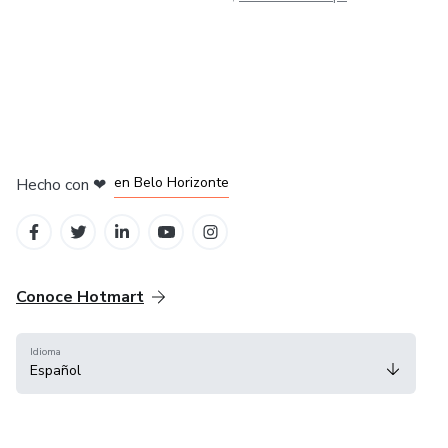
en Ciudad de México
en Bogotá
en Amsterdam
en Madrid
en Belo Horizonte
Hecho con
❤
Conoce Hotmart
Idioma
Español