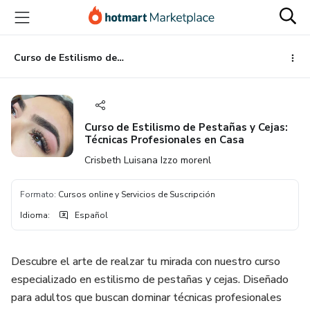
Ir
Ir
Ir
al
a
al
contenido
la
pie
principal
página
de
Curso de Estilismo de Pestañas y Cejas: Técnicas Profesionales en Casa
de
página
pago
Curso de Estilismo de Pestañas y Cejas:
Técnicas Profesionales en Casa
Crisbeth Luisana Izzo morenl
Formato
:
Cursos online y Servicios de Suscripción
Idioma
:
Español
Descubre el arte de realzar tu mirada con nuestro curso
especializado en estilismo de pestañas y cejas. Diseñado
para adultos que buscan dominar técnicas profesionales