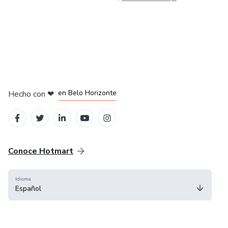
en Ciudad de México
en Bogotá
en Amsterdam
en Madrid
en Belo Horizonte
Hecho con
❤
Conoce Hotmart
Idioma
Español