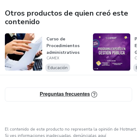
educación de calidad en lugares menos favorecidos de
Latinoamérica.
Otros productos de quien creó este
contenido
Curso de
Procedimientos
administrativos
CAMEX
Educación
Preguntas frecuentes
El contenido de este producto no representa la opinión de Hotmart.
Si ves informaciones inadecuadas,
denúncialas aquí