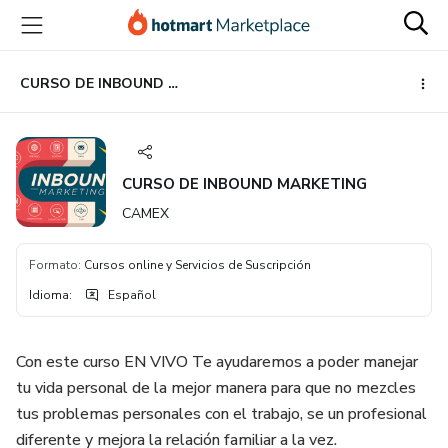
Ir
Ir
Ir
al
a
al
contenido
la
pie
principal
página
de
CURSO DE INBOUND MARKETING
de
página
pago
CURSO DE INBOUND MARKETING
CAMEX
Formato
:
Cursos online y Servicios de Suscripción
Idioma
:
Español
Con este curso EN VIVO Te ayudaremos a poder manejar
tu vida personal de la mejor manera para que no mezcles
tus problemas personales con el trabajo, se un profesional
diferente y mejora la relación familiar a la vez.