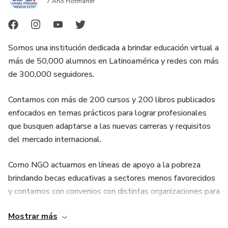
7 Año Hotmarter
Somos una institución dedicada a brindar educación virtual a
más de 50,000 alumnos en Latinoamérica y redes con más
de 300,000 seguidores.
Contamos con más de 200 cursos y 200 libros publicados
enfocados en temas prácticos para lograr profesionales
que busquen adaptarse a las nuevas carreras y requisitos
del mercado internacional.
Como NGO actuamos en líneas de apoyo a la pobreza
brindando becas educativas a sectores menos favorecidos
y contamos con convenios con distintas organizaciones para
hacer acciones conjuntas. Cada compra de un producto nos
Mostrar más
permite trabajar en apoyo de una persona que busca