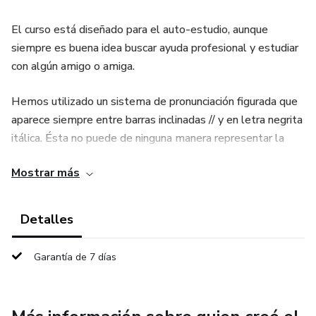
El curso está diseñado para el auto-estudio, aunque
siempre es buena idea buscar ayuda profesional y estudiar
con algún amigo o amiga.
Hemos utilizado un sistema de pronunciación figurada que
aparece siempre entre barras inclinadas // y en letra negrita
itálica. Ésta no puede de ninguna manera representar la
pronunciación del inglés, pues la calidad de los sonidos
Mostrar más
difiere mucho de la del español. Se trata sólo de una
aproximación. La imitación a través de la grabación le será
mucho más útil.
Detalles
El sistema que hemos escogido no utiliza ningún símbolo.
Garantía de 7 días
Sólo se han utilizado las vocales y consonantes del
español tradicional, según la norma española y como se
sabe, el número de vocales en inglés es mucho mayor que