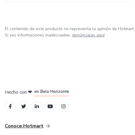
El contenido de este producto no representa la opinión de Hotmart.
Si ves informaciones inadecuadas,
denúncialas aquí
en Ciudad de México
en Bogotá
en Amsterdam
en Madrid
en Belo Horizonte
Hecho con
❤
Conoce Hotmart