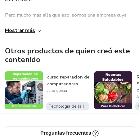
Pero mucho más allá que eso, somos una empresa cuya
misión es permitir que las personas puedan aumentar sus
Mostrar más
ingresos, compartiendo con el mundo lo que tienen de
mejor.
Otros productos de quien creó este
¿Y cómo lo hacemos? Juntando los tres vértices del
contenido
proceso de ventas: productor, afiliado y comprador.
curso reparacion de
computadoras
Julio garcia
J
Tecnología de la Información
Preguntas frecuentes