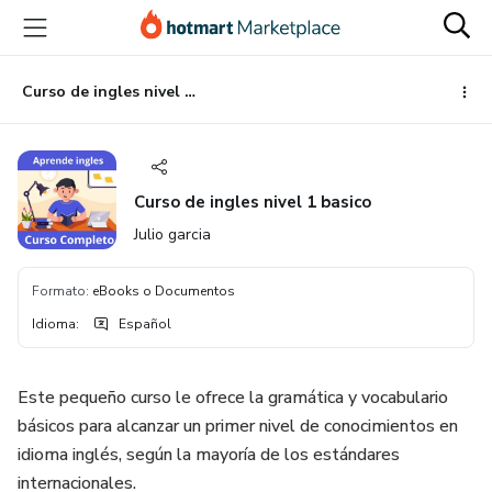
Ir
Ir
Ir
al
a
al
contenido
la
pie
principal
página
de
Curso de ingles nivel 1 basico
de
página
pago
Curso de ingles nivel 1 basico
Julio garcia
Formato
:
eBooks o Documentos
Idioma
:
Español
Este pequeño curso le ofrece la gramática y vocabulario
básicos para alcanzar un primer nivel de conocimientos en
idioma inglés, según la mayoría de los estándares
internacionales.