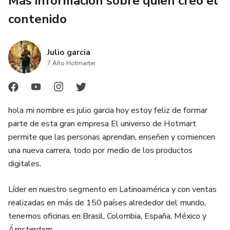
Más información sobre quien creó el
en español, además de ser de distinta calidad. Por lo tanto,
se nos haría engorroso explicar el valor exacto de las
contenido
mismas y nos hemos conformado con utilizar la vocal
española que más se aproxime al sonido inglés. El alumno
Julio garcia
tendrá entonces que depender del modelo grabado.
7 Año Hotmarter
hola mi nombre es julio garcia hoy estoy feliz de formar
parte de esta gran empresa El universo de Hotmart
permite que las personas aprendan, enseñen y comiencen
una nueva carrera, todo por medio de los productos
digitales.
Líder en nuestro segmento en Latinoamérica y con ventas
realizadas en más de 150 países alrededor del mundo,
tenemos oficinas en Brasil, Colombia, España, México y
Ámsterdam.