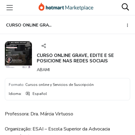
Ir
Ir
Ir
al
a
al
contenido
la
pie
principal
página
de
CURSO ONLINE GRAVE, EDITE E SE POSICIONE NAS REDES SOCIAIS
de
página
pago
CURSO ONLINE GRAVE, EDITE E SE
POSICIONE NAS REDES SOCIAIS
ABAMI
Formato
:
Cursos online y Servicios de Suscripción
Idioma
:
Español
Professora: Dra. Márcia Virtuoso
Organização: ESAI – Escola Superior da Advocacia