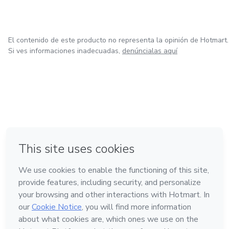
El contenido de este producto no representa la opinión de Hotmart.
Si ves informaciones inadecuadas,
denúncialas aquí
en Bogotá
en Amsterdam
en Madrid
en Ciudad de México
Hecho con
❤
en Belo Horizonte
Conoce Hotmart