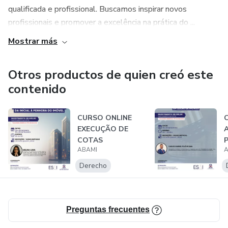
qualificada e profissional. Buscamos inspirar novos
profissionais e promover a excelência na prática do ...
Mostrar más
Otros productos de quien creó este
contenido
CURSO ONLINE
EXECUÇÃO DE
COTAS
ABAMI
A
CONDOMINIAIS:
DA INICIAL À PE...
D
Derecho
Preguntas frecuentes