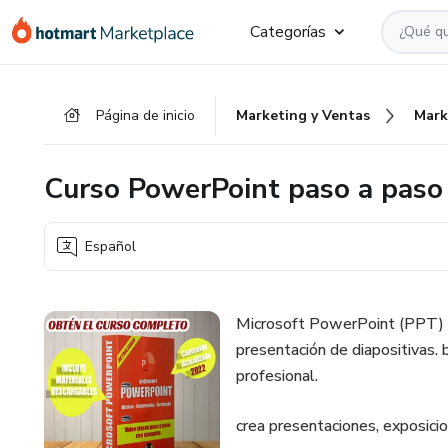
Ir
Ir
Ir
Categorías
al
a
al
contenido
la
pie
principal
página
de
Página de inicio
Marketing y Ventas
Mark
de
página
pago
Curso PowerPoint paso a paso
Español
Microsoft PowerPoint (PPT) e
presentación de diapositivas.
profesional.
crea presentaciones, exposicio