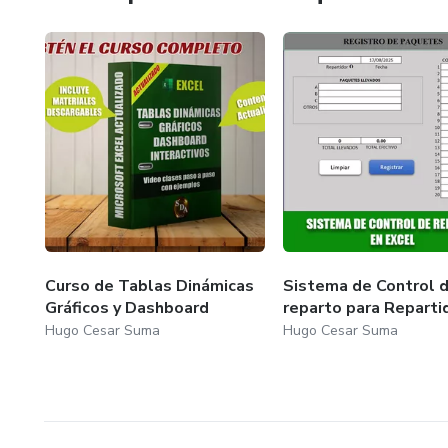
Gestor de Base de datos
Desarrollador de sistemas automatizados de reportes.
Productor de Contenido Digital con Inteligencia Artificial
Curso de Tablas Dinámicas
Sistema de Control 
Gráficos y Dashboard
reparto para Reparti
Hugo Cesar Suma
Hugo Cesar Suma