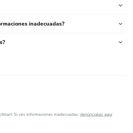
ormaciones inadecuadas?
s?
otmart. Si ves informaciones inadecuadas,
denúncialas aquí