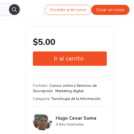
Acceder a mi curso
Crear un curso
$5.00
Ir al carrito
Garantía de 7 días
Certificado de conclusión
Formato
:
Cursos online y Servicios de
Suscripción . Marketing digital
Estudia a tu manera y en cualquier
Categoría
:
Tecnología de la Información
dispositivo
24 clase y 5 hora de contenido
original
Hugo Cesar Suma
4 Año Hotmarter