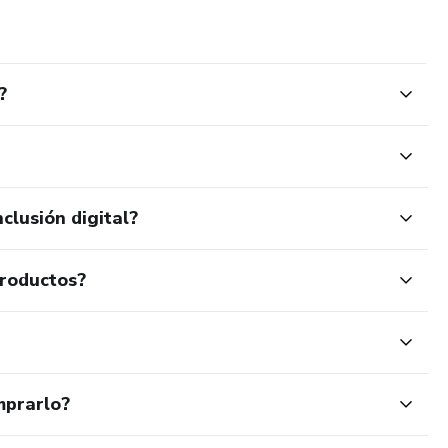
?
clusión digital?
productos?
mprarlo?