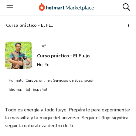
Ir
Ir
Ir
al
a
al
contenido
la
pie
principal
página
de
Curso práctico - El Flujo
de
página
pago
Curso práctico - El Flujo
Hui Yu
Formato
:
Cursos online y Servicios de Suscripción
Idioma
:
Español
Todo es energía y todo fluye. Prepárate para experimentar
la maravilla y la magia del universo. Seguir el flujo significa
seguir la naturaleza dentro de ti.