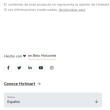
El contenido de este producto no representa la opinión de Hotmart.
Si ves informaciones inadecuadas,
denúncialas aquí
en Ciudad de México
en Bogotá
en Amsterdam
en Madrid
en Belo Horizonte
Hecho con
❤
Conoce Hotmart
Idioma
Español