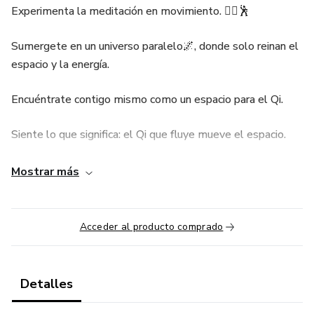
Experimenta la meditación en movimiento. 🧘‍♀️🕺
Sumergete en un universo paralelo🌌, donde solo reinan el
espacio y la energía.
Encuéntrate contigo mismo como un espacio para el Qi.
Siente lo que significa: el Qi que fluye mueve el espacio.
El curso es apto tanto para principiantes como para
Mostrar más
estudiantes avanzados. Cada uno aprende algo nuevo a su
nivel.
Acceder al producto comprado
Ejercicios: La oruga, pelota de Taiji, vertido de Qi
Duración 15 sesiones.
Detalles
Sábado a las 7:30 am a 8:30 am (Hora Ciudad de México).