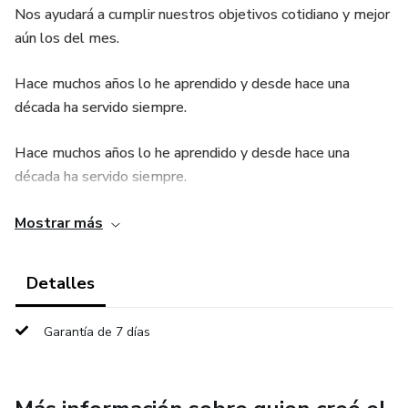
Nos ayudará a cumplir nuestros objetivos cotidiano y mejor
aún los del mes.
Hace muchos años lo he aprendido y desde hace una
década ha servido siempre.
Hace muchos años lo he aprendido y desde hace una
década ha servido siempre.
Hace muchos años lo he aprendido y desde hace una
Mostrar más
década ha servido siempre.
Detalles
Hace muchos años lo he aprendido y desde hace una
década ha servido siempre.
Garantía de 7 días
Nos ayudará a cumplir nuestros objetivos cotidiano y mejor
aún los del mes. Hace muchos años lo he aprendido y