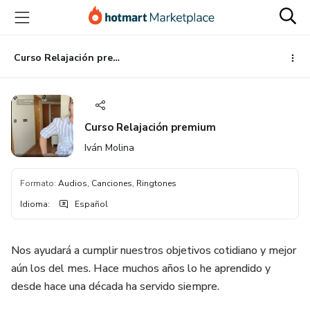
Ir
Ir
Ir
al
a
al
contenido
la
pie
principal
página
de
Curso Relajación premium
de
página
pago
Curso Relajación premium
Iván Molina
Formato
:
Audios, Canciones, Ringtones
Idioma
:
Español
Nos ayudará a cumplir nuestros objetivos cotidiano y mejor
aún los del mes. Hace muchos años lo he aprendido y
desde hace una década ha servido siempre.