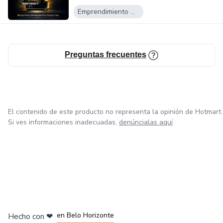
Emprendimiento Digital
Preguntas frecuentes
El contenido de este producto no representa la opinión de Hotmart.
Si ves informaciones inadecuadas,
denúncialas aquí
en Ciudad de México
en Bogotá
en Amsterdam
en Madrid
en Belo Horizonte
Hecho con
❤