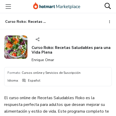
Ir
Ir
Ir
al
a
al
contenido
la
pie
principal
página
de
Curso Roko: Recetas Saludables para una Vida Plena
de
página
pago
Curso Roko: Recetas Saludables para una
Vida Plena
Enrique Omar
Formato
:
Cursos online y Servicios de Suscripción
Idioma
:
Español
El curso online de Recetas Saludables Roko es la
respuesta perfecta para adultos que desean mejorar su
alimentación y estilo de vida. Este programa completo te