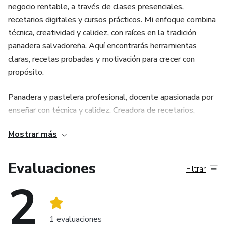
negocio rentable, a través de clases presenciales,
recetarios digitales y cursos prácticos. Mi enfoque combina
técnica, creatividad y calidez, con raíces en la tradición
panadera salvadoreña. Aquí encontrarás herramientas
claras, recetas probadas y motivación para crecer con
propósito.
Panadera y pastelera profesional, docente apasionada por
enseñar con técnica y calidez. Creadora de recetarios,
cursos digitales y experiencias educativas que transforman.
Mostrar más
Te acompaño a dominar la pastelería desde cero,
emprender con confianza y elevar tus resultados
Evaluaciones
Filtrar
¡Te veo en clases!
2
1 evaluaciones