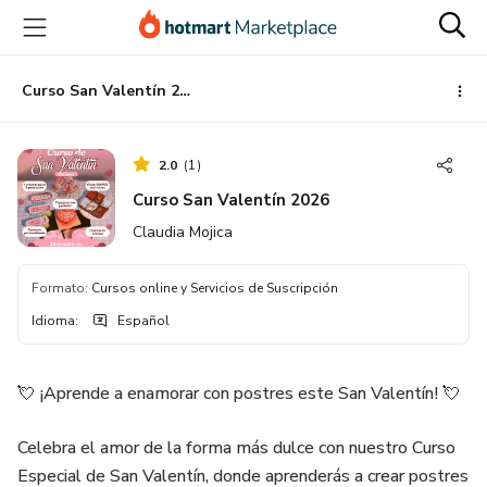
Ir
Ir
Ir
al
a
al
contenido
la
pie
principal
página
de
Curso San Valentín 2026
de
página
pago
2.0
(
1
)
Curso San Valentín 2026
Claudia Mojica
Formato
:
Cursos online y Servicios de Suscripción
Idioma
:
Español
💘 ¡Aprende a enamorar con postres este San Valentín! 💘
Celebra el amor de la forma más dulce con nuestro Curso
Especial de San Valentín, donde aprenderás a crear postres