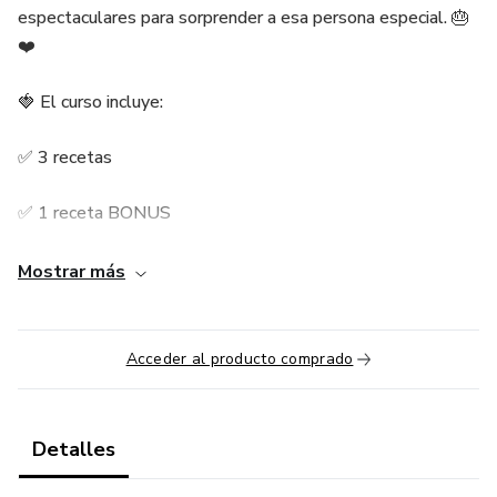
espectaculares para sorprender a esa persona especial. 🎂
❤️
🍓 El curso incluye:
✅ 3 recetas
✅ 1 receta BONUS
✅ Video paso a paso de cada preparación
Mostrar más
✅ Recetario digital descargable
Acceder al producto comprado
✅ Tips de decoración y presentación
Detalles