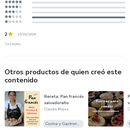
2
15/02/2026
TATIANA
Otros productos de quien creó este
contenido
Receta: Pan francés
P
salvadoreño
v
Claudia Mojica
C
Cocina y Gastronomía