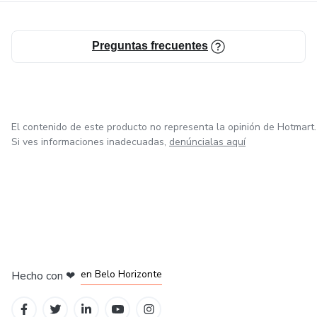
Preguntas frecuentes
El contenido de este producto no representa la opinión de Hotmart.
Si ves informaciones inadecuadas,
denúncialas aquí
en Ciudad de México
en Bogotá
en Amsterdam
en Madrid
en Belo Horizonte
Hecho con
❤