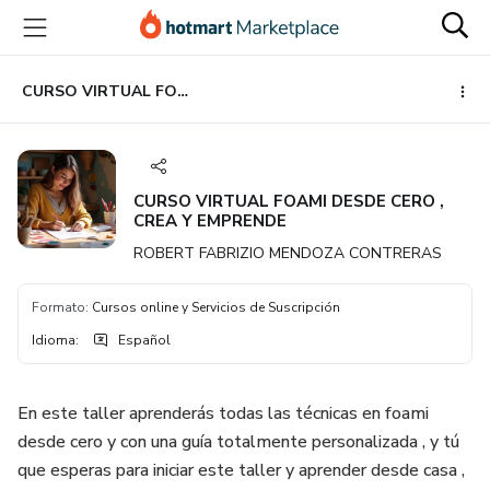
Ir
Ir
Ir
al
a
al
contenido
la
pie
principal
página
de
CURSO VIRTUAL FOAMI DESDE CERO , CREA Y EMPRENDE
de
página
pago
CURSO VIRTUAL FOAMI DESDE CERO ,
CREA Y EMPRENDE
ROBERT FABRIZIO MENDOZA CONTRERAS
Formato
:
Cursos online y Servicios de Suscripción
Idioma
:
Español
En este taller aprenderás todas las técnicas en foami
desde cero y con una guía totalmente personalizada , y tú
que esperas para iniciar este taller y aprender desde casa ,