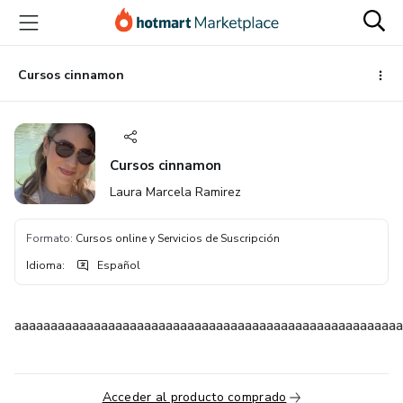
Ir
Ir
Ir
al
a
al
contenido
la
pie
principal
página
de
Cursos cinnamon
de
página
pago
Cursos cinnamon
Laura Marcela Ramirez
Formato
:
Cursos online y Servicios de Suscripción
Idioma
:
Español
aaaaaaaaaaaaaaaaaaaaaaaaaaaaaaaaaaaaaaaaaaaaaaaaaaaaaa
Acceder al producto comprado