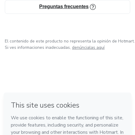
Preguntas frecuentes
El contenido de este producto no representa la opinión de Hotmart.
Si ves informaciones inadecuadas,
denúncialas aquí
en Ciudad de México
en Bogotá
en Amsterdam
en Madrid
en Belo Horizonte
Hecho con
❤